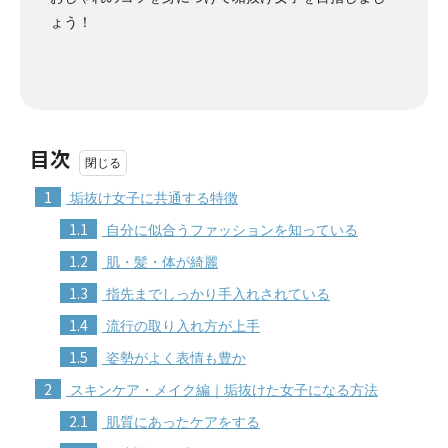
ょう！
目次
1
垢抜け女子に共通する特徴
1.1
自分に似合うファッションを知っている
1.2
肌・髪・体が綺麗
1.3
指先までしっかり手入れされている
1.4
流行の取り入れ方が上手
1.5
姿勢がよく表情も豊か
2
スキンケア・メイク編｜垢抜けた女子になる方法
2.1
肌質にあったケアをする