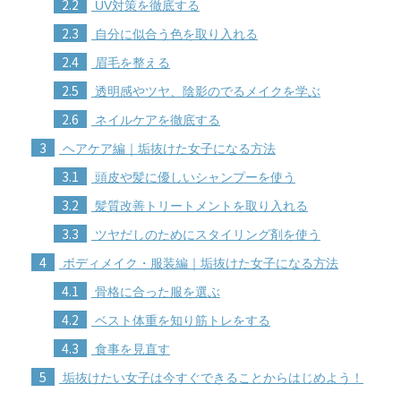
2.2
UV対策を徹底する
2.3
自分に似合う色を取り入れる
2.4
眉毛を整える
2.5
透明感やツヤ、陰影のでるメイクを学ぶ
2.6
ネイルケアを徹底する
3
ヘアケア編｜垢抜けた女子になる方法
3.1
頭皮や髪に優しいシャンプーを使う
3.2
髪質改善トリートメントを取り入れる
3.3
ツヤだしのためにスタイリング剤を使う
4
ボディメイク・服装編｜垢抜けた女子になる方法
4.1
骨格に合った服を選ぶ
4.2
ベスト体重を知り筋トレをする
4.3
食事を見直す
5
垢抜けたい女子は今すぐできることからはじめよう！