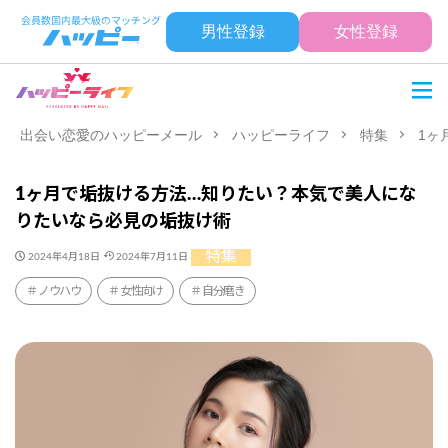
男性登録
女性登録
出会い恋愛のハッピーメール
ハッピーライフ
特集
1ヶ
1ヶ月で垢抜ける方法…知りたい？本気で美人にな
りたいなら必見の垢抜け術
特集
2024年4月18日
2024年7月11日
ノウハウ
女性向け
自分磨き