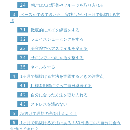
2.4
朝ごはんに野菜やフルーツを取り入れる
3
ベースができてきたら｜実践したい1ヶ月で垢抜ける方
法
3.1
徹底的にメイク練習をする
3.2
フェイスシェービングをする
3.3
美容院でヘアスタイルを変える
3.4
サロンでまつ毛や眉を整える
3.5
ネイルをする
4
1ヶ月で垢抜ける方法を実践するときの注意点
4.1
目標を明確に持って毎日継続する
4.2
自分に合った方法を取り入れる
4.3
ストレスを溜めない
5
垢抜けて理想の恋を叶えよう！
6
1ヶ月で垢抜ける方法はある！30日後に別の自分に会う
覚悟はできた？