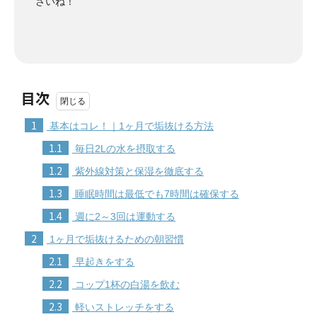
さいね！
目次
1
基本はコレ！｜1ヶ月で垢抜ける方法
1.1
毎日2Lの水を摂取する
1.2
紫外線対策と保湿を徹底する
1.3
睡眠時間は最低でも7時間は確保する
1.4
週に2～3回は運動する
2
1ヶ月で垢抜けるための朝習慣
2.1
早起きをする
2.2
コップ1杯の白湯を飲む
2.3
軽いストレッチをする