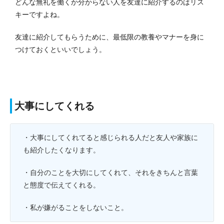
どんな無礼を働くか分からない人を友達に紹介するのはリス
キーですよね。
友達に紹介してもらうために、最低限の教養やマナーを身に
つけておくといいでしょう。
大事にしてくれる
・大事にしてくれてると感じられる人だと友人や家族に
も紹介したくなります。
・自分のことを大切にしてくれて、それをきちんと言葉
と態度で伝えてくれる。
・私が嫌がることをしないこと。