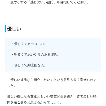
一般ウケする「感じのいい彼氏」を目指してください。
優しい
・優しくてカッコいい。
・明るくて思いやりのある彼氏。
・優しくて紳士的な人。
「優しい彼氏なら紹介したい」という意見も多く寄せられま
した。
優しい彼氏なら友達ともいい交友関係を築き、皆で楽しい時
間を過ごせると思えるからでしょう。