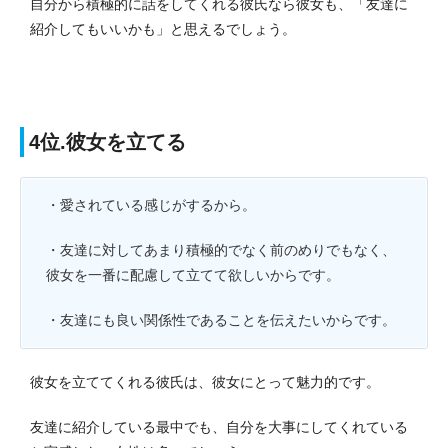
自分から積極的に話をしてくれる彼氏なら彼女も、「友達に
紹介してもいいかも」と思えるでしょう。
4位.彼女を立てる
・愛されている感じがするから。
・友達に対してあまり積極的でなく前のめりでもなく、
彼女を一番に配慮して立てて欲しいからです。
・友達にも良い関係性であることを伝えたいからです。
彼女を立ててくれる彼氏は、彼女にとって魅力的です。
友達に紹介している最中でも、自分を大事にしてくれている