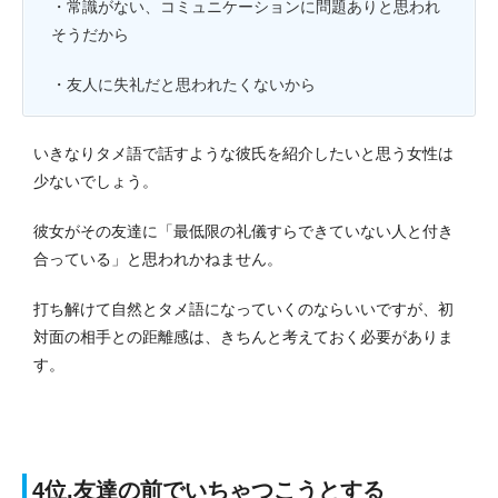
・常識がない、コミュニケーションに問題ありと思われ
そうだから
・友人に失礼だと思われたくないから
いきなりタメ語で話すような彼氏を紹介したいと思う女性は
少ないでしょう。
彼女がその友達に「最低限の礼儀すらできていない人と付き
合っている」と思われかねません。
打ち解けて自然とタメ語になっていくのならいいですが、初
対面の相手との距離感は、きちんと考えておく必要がありま
す。
4位.友達の前でいちゃつこうとする