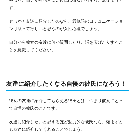
す。
せっかく友達に紹介したのなら、最低限のコミュニケーショ
ンは取って欲しいと思うのが女性心理でしょう。
自分から彼女の友達に何か質問したり、話を広げたりするこ
とを意識してください。
友達に紹介したくなる自慢の彼氏になろう！
彼女の友達に紹介してもらえる彼氏とは、つまり彼女にとっ
て自慢の彼氏のことです。
友達に紹介したいと思えるほど魅力的な彼氏なら、頼まずと
も友達に紹介してくれることでしょう。