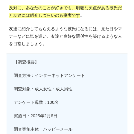
反対に、あなたのことが好きでも、明確な欠点がある彼氏だ
と友達には紹介しづらいのも事実です
。
友達に紹介してもらえるような彼氏になるには、見た目やマ
ナーなどに気を遣い、友達と良好な関係性を築けるような人
を目指しましょう。
【調査概要】
調査方法：インターネットアンケート
調査対象：成人女性・成人男性
アンケート母数：100名
実施日：2025年2月6日
調査実施主体：ハッピーメール