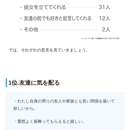
では、それぞれの意見を見ていきましょう。
1位.友達に気を配る
・わたし自身の周りの友人や家族とも良い関係を築いて
欲しいから。
・愛想よく振舞ってもらえると嬉しい。