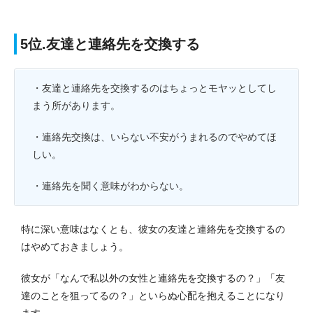
5位.友達と連絡先を交換する
・友達と連絡先を交換するのはちょっとモヤッとしてし
まう所があります。
・連絡先交換は、いらない不安がうまれるのでやめてほ
しい。
・連絡先を聞く意味がわからない。
特に深い意味はなくとも、彼女の友達と連絡先を交換するの
はやめておきましょう。
彼女が「なんで私以外の女性と連絡先を交換するの？」「友
達のことを狙ってるの？」といらぬ心配を抱えることになり
ます。