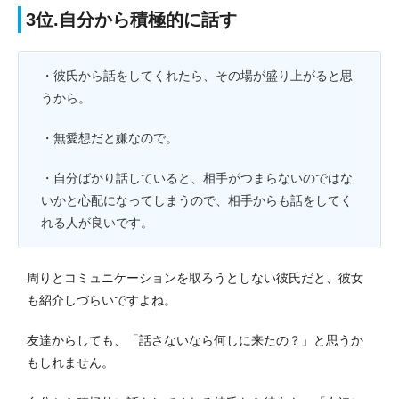
3位.自分から積極的に話す
・彼氏から話をしてくれたら、その場が盛り上がると思
うから。
・無愛想だと嫌なので。
・自分ばかり話していると、相手がつまらないのではな
いかと心配になってしまうので、相手からも話をしてく
れる人が良いです。
周りとコミュニケーションを取ろうとしない彼氏だと、彼女
も紹介しづらいですよね。
友達からしても、「話さないなら何しに来たの？」と思うか
もしれません。