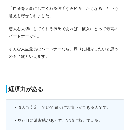
「自分を大事にしてくれる彼氏なら紹介したくなる」という
意見も寄せられました。
恋人を大切にしてくれる彼氏であれば、彼女にとって最高の
パートナーです。
そんな人生最良のパートナーなら、周りに紹介したいと思う
のも当然といえます。
経済力がある
・収入も安定していて周りに気遣いができる人です。
・見た目に清潔感があって、定職に就いている。