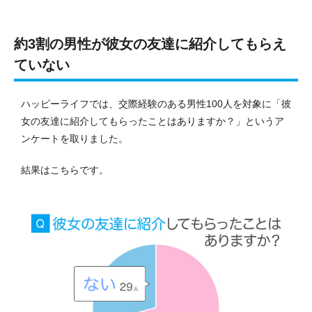
約3割の男性が彼女の友達に紹介してもらえ
ていない
ハッピーライフでは、交際経験のある男性100人を対象に「彼
女の友達に紹介してもらったことはありますか？」というア
ンケートを取りました。
結果はこちらです。