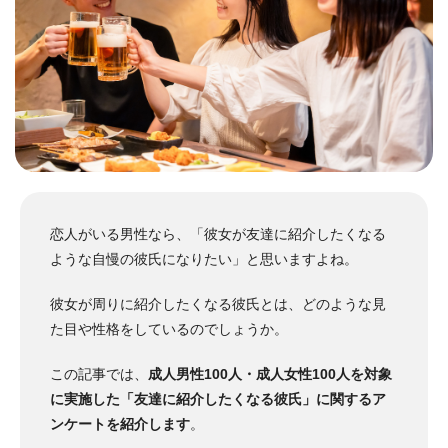
恋人がいる男性なら、「彼女が友達に紹介したくなる
ような自慢の彼氏になりたい」と思いますよね。
彼女が周りに紹介したくなる彼氏とは、どのような見
た目や性格をしているのでしょうか。
この記事では、
成人男性100人・成人女性100人を対象
に実施した「友達に紹介したくなる彼氏」に関するア
ンケートを紹介します
。