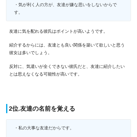
・気が利く人の方が、友達が嫌な思いをしないからで
す。
友達に気を配れる彼氏はポイントが高いようです。
紹介するからには、友達とも良い関係を築いて欲しいと思う
彼女は多いでしょう。
反対に、気遣いが全くできない彼氏だと、友達に紹介したい
とは思えなくなる可能性が高いです。
2位.友達の名前を覚える
・私の大事な友達だからです。