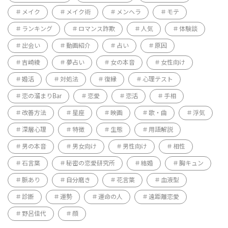
メイク
メイク術
メンヘラ
モテ
ランキング
ロマンス詐欺
人気
体験談
出会い
動画紹介
占い
原因
吉崎綾
夢占い
女の本音
女性向け
婚活
対処法
復縁
心理テスト
恋の溜まりBar
恋愛
恋活
手相
改善方法
星座
映画
歌・曲
浮気
深層心理
特徴
生態
用語解説
男の本音
男女向け
男性向け
相性
石言葉
秘密の恋愛研究所
結婚
胸キュン
脈あり
自分磨き
花言葉
血液型
診断
運勢
運命の人
遠距離恋愛
野呂佳代
顔