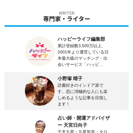
専門家・ライター
ハッピーライフ編集部
累計登録数3,500万以上、
2001年より運営している日
本最大級のマッチング・出
会いサービス「ハッピ...
小野塚 晴子
読書好きのインドア派で
す。恋に消極的な人にも楽
しめるような記事を目指し
ます！
占い師・開運アドバイザ
ー 天宮日向子
干支九星・九星気学・タロ