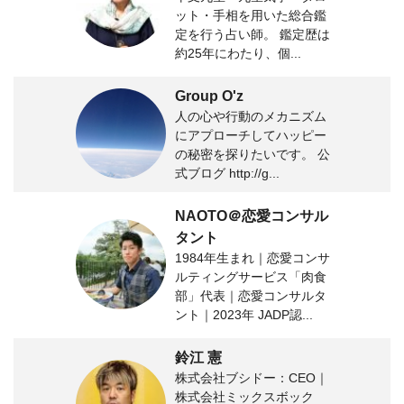
ット・手相を用いた総合鑑
定を行う占い師。 鑑定歴は
約25年にわたり、個...
Group O'z
人の心や行動のメカニズム
にアプローチしてハッピー
の秘密を探りたいです。 公
式ブログ http://g...
NAOTO＠恋愛コンサル
タント
1984年生まれ｜恋愛コンサ
ルティングサービス「肉食
部」代表｜恋愛コンサルタ
ント｜2023年 JADP認...
鈴江 憲
株式会社ブシドー：CEO｜
株式会社ミックスボック