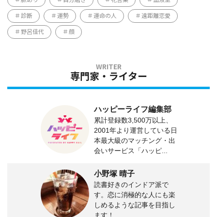
診断
運勢
運命の人
遠距離恋愛
野呂佳代
顔
専門家・ライター
ハッピーライフ編集部
累計登録数3,500万以上、
2001年より運営している日
本最大級のマッチング・出
会いサービス「ハッピ...
小野塚 晴子
読書好きのインドア派で
す。恋に消極的な人にも楽
しめるような記事を目指し
ます！