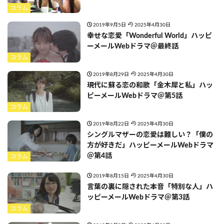
コラム
2019年9月5日
2025年4月30日
幸せな恋愛「Wonderful World」ハッピ
ーメールWebドラマ＠最終話
コラム
2019年8月29日
2025年4月30日
現代に蘇る恋の和歌「金木犀と私」ハッ
ピーメールWebドラマ＠第5話
コラム
2019年8月22日
2025年4月30日
シングルマザーの恋愛は難しい？「僕の
方が好きだ」ハッピーメールWebドラマ
＠第4話
コラム
2019年8月15日
2025年4月30日
言葉の裏に隠された本音「特別な人」ハ
ッピーメールWebドラマ＠第3話
コラム