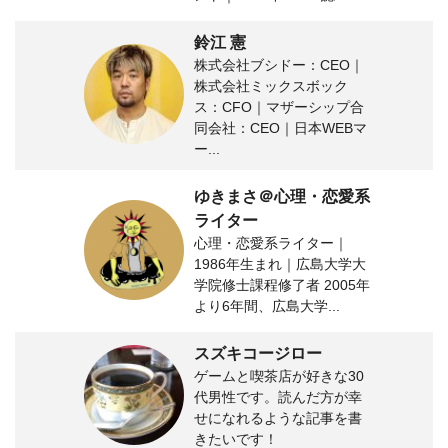
鈴江 憲
株式会社ブシドー：CEO｜
株式会社ミックスボック
ス：CFO｜マザーシップ合
同会社：CEO｜日本WEBマ
ー...
ゆきまさ＠心理・恋愛系
ライター
心理・恋愛系ライター｜
1986年生まれ｜広島大学大
学院修士課程修了者 2005年
より6年間、広島大学...
スズキコージロー
ゲームと喫茶店が好きな30
代男性です。読んだ方が幸
せになれるような記事を書
きたいです！