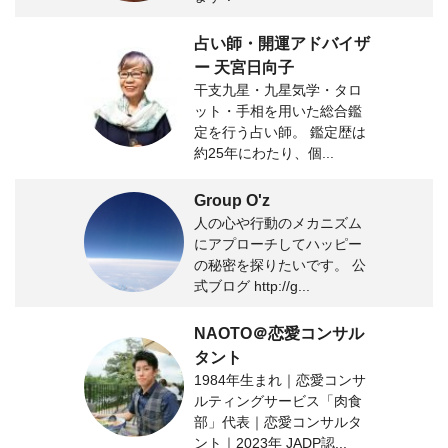
占い師・開運アドバイザ
ー 天宮日向子
干支九星・九星気学・タロ
ット・手相を用いた総合鑑
定を行う占い師。 鑑定歴は
約25年にわたり、個...
Group O'z
人の心や行動のメカニズム
にアプローチしてハッピー
の秘密を探りたいです。 公
式ブログ http://g...
NAOTO＠恋愛コンサル
タント
1984年生まれ｜恋愛コンサ
ルティングサービス「肉食
部」代表｜恋愛コンサルタ
ント｜2023年 JADP認...