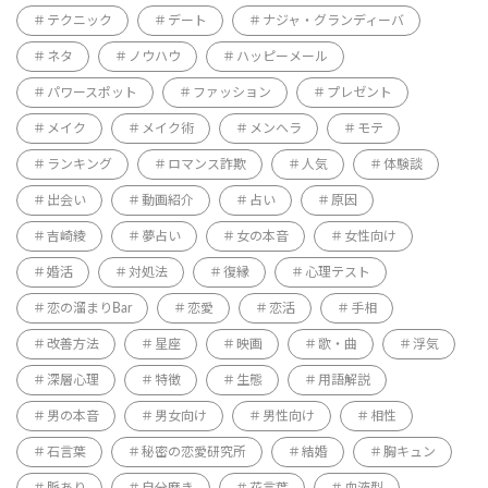
テクニック
デート
ナジャ・グランディーバ
ネタ
ノウハウ
ハッピーメール
パワースポット
ファッション
プレゼント
メイク
メイク術
メンヘラ
モテ
ランキング
ロマンス詐欺
人気
体験談
出会い
動画紹介
占い
原因
吉崎綾
夢占い
女の本音
女性向け
婚活
対処法
復縁
心理テスト
恋の溜まりBar
恋愛
恋活
手相
改善方法
星座
映画
歌・曲
浮気
深層心理
特徴
生態
用語解説
男の本音
男女向け
男性向け
相性
石言葉
秘密の恋愛研究所
結婚
胸キュン
脈あり
自分磨き
花言葉
血液型