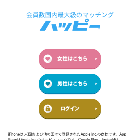
iPhoneは 米国および他の国々で登録されたApple Inc.の商標です。App
StoreはApple Inc.のサービスマークです。Google Play、Androidは、