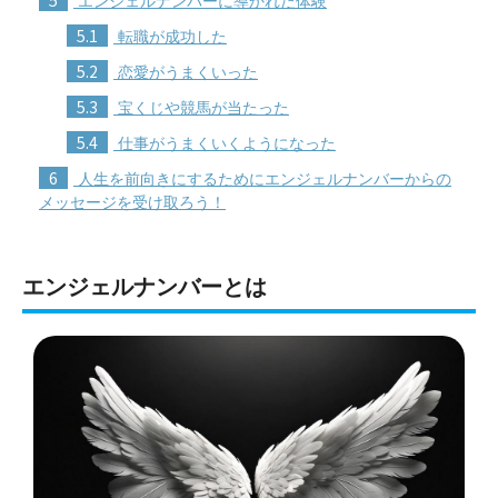
5
エンジェルナンバーに導かれた体験
5.1
転職が成功した
5.2
恋愛がうまくいった
5.3
宝くじや競馬が当たった
5.4
仕事がうまくいくようになった
6
人生を前向きにするためにエンジェルナンバーからの
メッセージを受け取ろう！
エンジェルナンバーとは