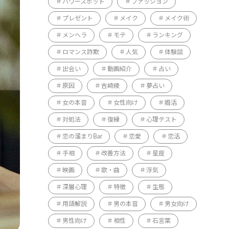
パワースポット
ファッション
プレゼント
メイク
メイク術
メンヘラ
モテ
ランキング
ロマンス詐欺
人気
体験談
出会い
動画紹介
占い
原因
吉崎綾
夢占い
女の本音
女性向け
婚活
対処法
復縁
心理テスト
恋の溜まりBar
恋愛
恋活
手相
改善方法
星座
映画
歌・曲
浮気
深層心理
特徴
生態
用語解説
男の本音
男女向け
男性向け
相性
石言葉