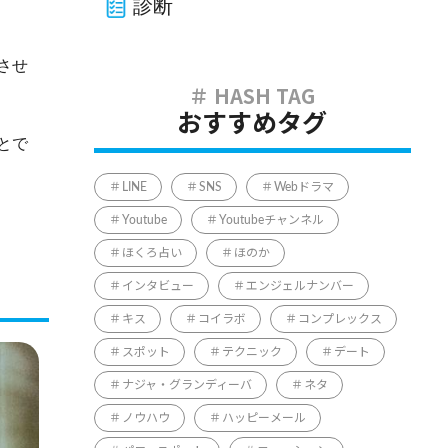
診断
させ
おすすめタグ
とで
LINE
SNS
Webドラマ
Youtube
Youtubeチャンネル
ほくろ占い
ほのか
インタビュー
エンジェルナンバー
キス
コイラボ
コンプレックス
スポット
テクニック
デート
ナジャ・グランディーバ
ネタ
ノウハウ
ハッピーメール