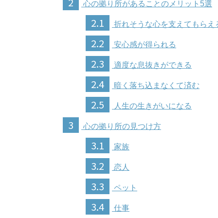
2
心の拠り所があることのメリット5選
2.1
折れそうな心を支えてもらえ
2.2
安心感が得られる
2.3
適度な息抜きができる
2.4
暗く落ち込まなくて済む
2.5
人生の生きがいになる
3
心の拠り所の見つけ方
3.1
家族
3.2
恋人
3.3
ペット
3.4
仕事