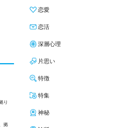
恋愛
恋活
深層心理
片思い
特徴
特集
拠り
神秘
、拠