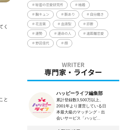
秘密の恋愛研究所
結婚
胸キュン
脈あり
自分磨き
花言葉
血液型
診断
てく
運勢
運命の人
遠距離恋愛
野呂佳代
顔
専門家・ライター
ハッピーライフ編集部
こと
累計登録数3,500万以上、
2001年より運営している日
本最大級のマッチング・出
会いサービス「ハッピ...