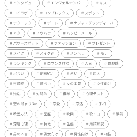
インタビュー
エンジェルナンバー
キス
コイラボ
コンプレックス
スポット
テクニック
デート
ナジャ・グランディーバ
ネタ
ノウハウ
ハッピーメール
パワースポット
ファッション
プレゼント
メイク
メイク術
メンヘラ
モテ
ランキング
ロマンス詐欺
人気
体験談
出会い
動画紹介
占い
原因
吉崎綾
夢占い
女の本音
女性向け
婚活
対処法
復縁
心理テスト
恋の溜まりBar
恋愛
恋活
手相
改善方法
星座
映画
歌・曲
浮気
深層心理
特徴
生態
用語解説
男の本音
男女向け
男性向け
相性