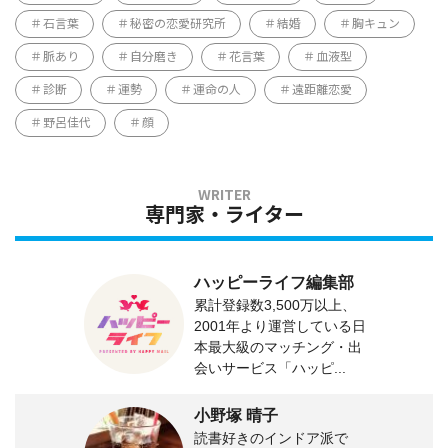
石言葉
秘密の恋愛研究所
結婚
胸キュン
脈あり
自分磨き
花言葉
血液型
診断
運勢
運命の人
遠距離恋愛
野呂佳代
顔
専門家・ライター
ハッピーライフ編集部
累計登録数3,500万以上、
2001年より運営している日
本最大級のマッチング・出
会いサービス「ハッピ...
小野塚 晴子
読書好きのインドア派で