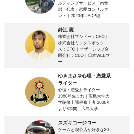
ルティングサービス「肉食
部」代表｜恋愛コンサルタ
ント｜2023年 JADP認...
鈴江 憲
株式会社ブシドー：CEO｜
株式会社ミックスボック
ス：CFO｜マザーシップ合
同会社：CEO｜日本WEBマ
ー...
ゆきまさ＠心理・恋愛系
ライター
心理・恋愛系ライター｜
1986年生まれ｜広島大学大
学院修士課程修了者 2005年
より6年間、広島大学...
スズキコージロー
ゲームと喫茶店が好きな30