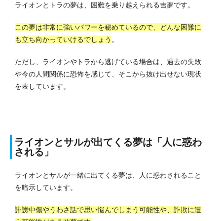
ライオンとトラの夢は、困難を乗り越えられる吉夢です。
この夢は非常に強いパワーを秘めているので、どんな困難に
も立ち向かっていけるでしょう
。
ただし、ライオンやトラから逃げている場合は、過去の失敗
や今の人間関係に恐怖を感じて、そこから抜け出せない現状
を表しています。
ライオンとサルが出てくる夢は「人に惑わ
される」
ライオンとサルが一緒に出てくる夢は、人に惑わされること
を暗示しています。
誹謗中傷やうわさ話で思い悩んでしまう可能性や、詐欺に遭