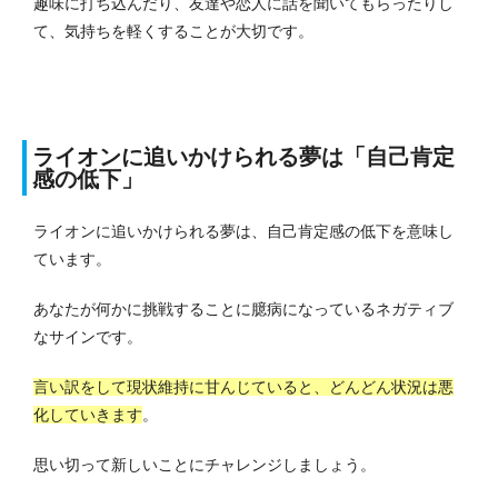
趣味に打ち込んだり、友達や恋人に話を聞いてもらったりし
て、気持ちを軽くすることが大切です。
ライオンに追いかけられる夢は「自己肯定
感の低下」
ライオンに追いかけられる夢は、自己肯定感の低下を意味し
ています。
あなたが何かに挑戦することに臆病になっているネガティブ
なサインです。
言い訳をして現状維持に甘んじていると、どんどん状況は悪
化していきます
。
思い切って新しいことにチャレンジしましょう。