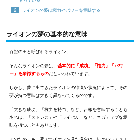
まっている」
6
ライオンの夢は権力やパワーを意味する
ライオンの夢の基本的な意味
百獣の王と呼ばれるライオン。
そんなライオンの夢は、
基本的に「成功」「権力」「パワ
ー」を象徴するもの
だといわれています。
しかし、夢に出てきたライオンの特徴や状況によって、その
夢が持つ意味は大きく異なってくるのです。
「大きな成功」「権力を持つ」など、吉報を意味することも
あれば、「ストレス」や「ライバル」など、ネガティブな意
味を持つこともあります。
そのため、もし夢でライオンを見た場合は、細かいシチュエ