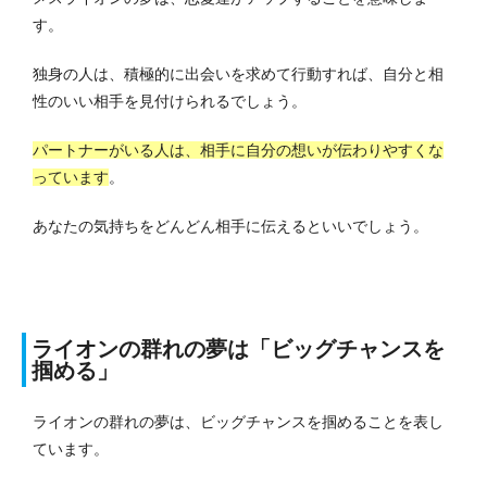
す。
独身の人は、積極的に出会いを求めて行動すれば、自分と相
性のいい相手を見付けられるでしょう。
パートナーがいる人は、相手に自分の想いが伝わりやすくな
っています
。
あなたの気持ちをどんどん相手に伝えるといいでしょう。
ライオンの群れの夢は「ビッグチャンスを
掴める」
ライオンの群れの夢は、ビッグチャンスを掴めることを表し
ています。