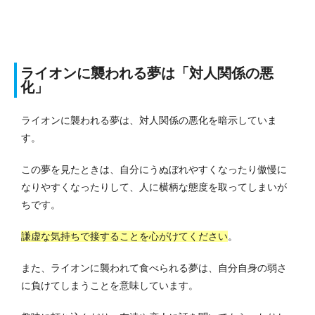
ライオンに襲われる夢は「対人関係の悪
化」
ライオンに襲われる夢は、対人関係の悪化を暗示していま
す。
この夢を見たときは、自分にうぬぼれやすくなったり傲慢に
なりやすくなったりして、人に横柄な態度を取ってしまいが
ちです。
謙虚な気持ちで接することを心がけてください
。
また、ライオンに襲われて食べられる夢は、自分自身の弱さ
に負けてしまうことを意味しています。