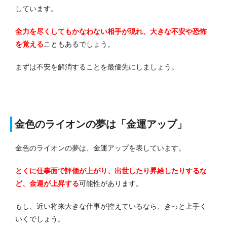
しています。
全力を尽くしてもかなわない相手が現れ、大きな不安や恐怖
を覚える
こともあるでしょう。
まずは不安を解消することを最優先にしましょう。
金色のライオンの夢は「金運アップ」
金色のライオンの夢は、金運アップを表しています。
とくに仕事面で評価が上がり、出世したり昇給したりするな
ど、金運が上昇する
可能性があります。
もし、近い将来大きな仕事が控えているなら、きっと上手く
いくでしょう。