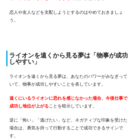
恋人や友人などを支配しようとするのはやめておきましょ
う。
ライオンを遠くから見る夢は「物事が成功
しやすい」
ライオンを遠くから見る夢は、あなたのパワーがみなぎって
いて、物事が成功しやすいことを表しています。
遠くにいるライオンに恐れを感じなかった場合、今後仕事で
成功し地位が上がる
ことを暗示しています。
逆に「怖い」「逃げたい」など、ネガティブな印象を受けた
場合は、勇気を持って行動することで成功できるサインで
す。