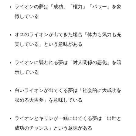
ライオンの夢は「成功」「権力」「パワー」を象
徴している
オスのライオンが出てきた場合「体力も気力も充
実している」という意味がある
ライオンに襲われる夢は「対人関係の悪化」を暗
示している
白いライオンが出てくる夢は「社会的に大成功を
収める大吉夢」を意味している
ライオンとキリンが一緒に出てくる夢は「出世と
成功のチャンス」という意味がある