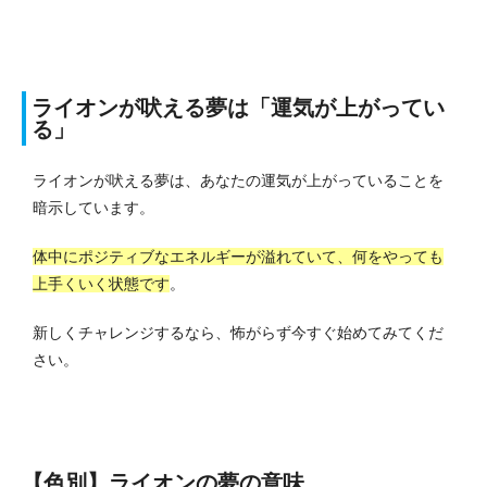
ライオンが吠える夢は「運気が上がってい
る」
ライオンが吠える夢は、あなたの運気が上がっていることを
暗示しています。
体中にポジティブなエネルギーが溢れていて、何をやっても
上手くいく状態です
。
新しくチャレンジするなら、怖がらず今すぐ始めてみてくだ
さい。
【色別】ライオンの夢の意味