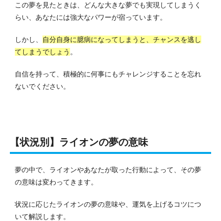
この夢を見たときは、どんな大きな夢でも実現してしまうく
らい、あなたには強大なパワーが宿っています。
しかし、
自分自身に臆病になってしまうと、チャンスを逃し
てしまうでしょう
。
自信を持って、積極的に何事にもチャレンジすることを忘れ
ないでください。
【状況別】ライオンの夢の意味
夢の中で、ライオンやあなたが取った行動によって、その夢
の意味は変わってきます。
状況に応じたライオンの夢の意味や、運気を上げるコツにつ
いて解説します。