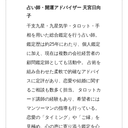
占い師・開運アドバイザー 天宮日向
子
干支九星・九星気学・タロット・手
相を用いた総合鑑定を行う占い師。
鑑定歴は約25年にわたり、個人鑑定
に加え、現在は複数の会社経営者の
顧問鑑定師としても活動中。 占術を
組み合わせた柔軟で的確なアドバイ
スに定評があり、恋愛や結婚に関す
るご相談も数多く担当。 タロットカ
ード講師の経験もあり、希望者には
マンツーマンの指導も行っている。
恋愛の「タイミング」や「ご縁」を
見極め、心の声に寄り添う鑑定を心