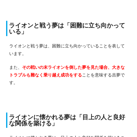
ライオンと戦う夢は「困難に立ち向かって
いる」
ライオンと戦う夢は、困難に立ち向かっていることを表して
います。
また、
その戦いの末ライオンを倒した夢を見た場合、大きな
トラブルも難なく乗り越え成功をする
ことを意味する吉夢で
す。
ライオンに懐かれる夢は「目上の人と良好
な関係を築ける」