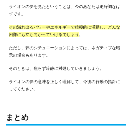
ライオンの夢を見たということは、今のあなたは絶好調なは
ずです。
その溢れ出るパワーやエネルギーで積極的に活動し、どんな
困難にも立ち向かっていけるでしょう
。
ただし、夢のシチュエーションによっては、ネガティブな暗
示の場合もあります。
そのときは、焦らず冷静に対処していきましょう。
ライオンの夢の意味を正しく理解して、今後の行動の指針に
してください。
まとめ