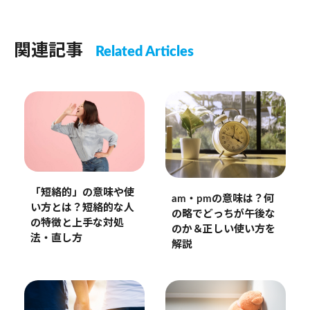
関連記事
Related Articles
「短絡的」の意味や使
am・pmの意味は？何
い方とは？短絡的な人
の略でどっちが午後な
の特徴と上手な対処
のか＆正しい使い方を
法・直し方
解説