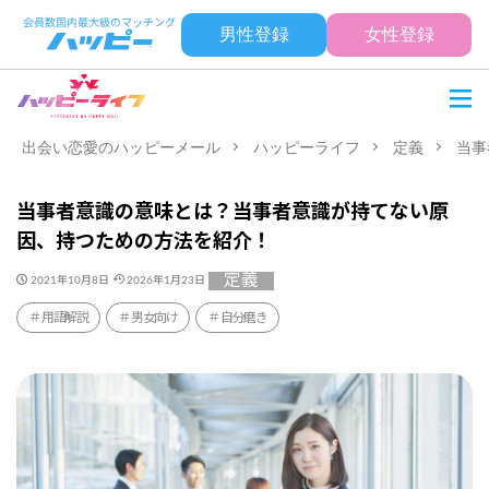
男性登録
女性登録
出会い恋愛のハッピーメール
ハッピーライフ
定義
当事
当事者意識の意味とは？当事者意識が持てない原
因、持つための方法を紹介！
定義
2021年10月8日
2026年1月23日
用語解説
男女向け
自分磨き