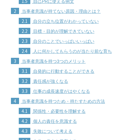
1.5
自己PRに使える例文
2
当事者意識が持てない原因・理由とは？
2.1
自分の立ち位置がわかっていない
2.2
目標・目的が理解できていない
2.3
自分のことでいっぱいいっぱい
2.4
人に何かしてもらうのが当たり前な育ち
3
当事者意識を持つ3つのメリット
3.1
自発的に行動することができる
3.2
責任感が強くなる
3.3
仕事の成長速度がはやくなる
4
当事者意識を持つため・持たすための方法
4.1
関係性・必要性を理解する
4.2
個人の責任を意識する
4.3
失敗について考える