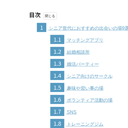
目次
1
シニア世代におすすめの出会いの場9
1.1
マッチングアプリ
1.2
結婚相談所
1.3
婚活パーティー
1.4
シニア向けのサークル
1.5
趣味や習い事の場
1.6
ボランティア活動の場
1.7
SNS
1.8
トレーニングジム