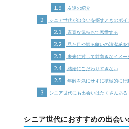
1.9
友達の紹介
2
シニア世代が出会いを探すときのポイ
2.1
素直な気持ちで恋愛する
2.2
見た目や振る舞いの清潔感を
2.3
未来に対して前向きなイメー
2.4
結婚にこだわりすぎない
2.5
年齢を気にせずに積極的に行
3
シニア世代にも出会いはたくさんある
シニア世代におすすめの出会い