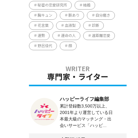
秘密の恋愛研究所
結婚
胸キュン
脈あり
自分磨き
花言葉
血液型
診断
運勢
運命の人
遠距離恋愛
野呂佳代
顔
専門家・ライター
ハッピーライフ編集部
累計登録数3,500万以上、
2001年より運営している日
本最大級のマッチング・出
会いサービス「ハッピ...