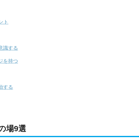
ント
意識する
ジを持つ
動する
の場9選