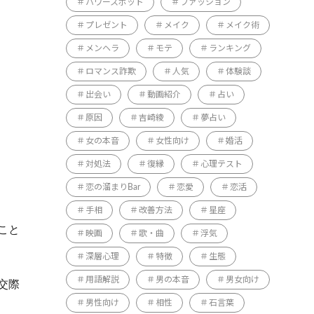
パワースポット
ファッション
プレゼント
メイク
メイク術
メンヘラ
モテ
ランキング
ロマンス詐欺
人気
体験談
出会い
動画紹介
占い
原因
吉崎綾
夢占い
女の本音
女性向け
婚活
対処法
復縁
心理テスト
恋の溜まりBar
恋愛
恋活
手相
改善方法
星座
こと
映画
歌・曲
浮気
深層心理
特徴
生態
用語解説
男の本音
男女向け
交際
男性向け
相性
石言葉