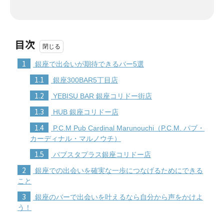
目次
1
銀座で出会いが期待できるバー5選
1.1
銀座300BAR5丁目店
1.2
YEBISU BAR 銀座コリドー街店
1.3
HUB 銀座コリドー店
1.4
P.C.M Pub Cardinal Marunouchi（P.C.M. パブ・
カーディナル・マルノウチ）
1.5
パブスタプラス銀座コリドー店
2
銀座での出会いを確実な一歩につなげるためにできる
こと
3
銀座のバーで出会いを叶えるなら自分から声をかけよ
う！