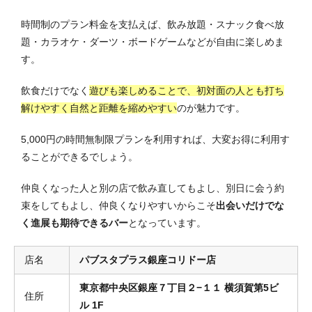
時間制のプラン料金を支払えば、飲み放題・スナック食べ放
題・カラオケ・ダーツ・ボードゲームなどが自由に楽しめま
す。
飲食だけでなく
遊びも楽しめることで、初対面の人とも打ち
解けやすく自然と距離を縮めやすい
のが魅力です。
5,000円の時間無制限プランを利用すれば、大変お得に利用す
ることができるでしょう。
仲良くなった人と別の店で飲み直してもよし、別日に会う約
束をしてもよし、仲良くなりやすいからこそ
出会いだけでな
く進展も期待できるバー
となっています。
店名
パブスタプラス銀座コリドー店
東京都中央区銀座７丁目２−１１ 横須賀第5ビ
住所
ル 1F