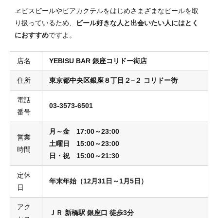
ヱビスビールやビアカクテルをはじめさまざまなビールを取
り扱っているため、
ビール好きな人と出会いたい人にはとく
におすすめ
ですよ。
店名
YEBISU BAR 銀座コリドー街店
住所
東京都中央区銀座８丁目２−２ コリドー街
電話
03-3573-6501
番号
月～金 17:00～23:00
営業
土曜日 15:00～23:00
時間
日・祝 15:00～21:30
定休
年末年始（12月31日～1月5日）
日
アク
ＪＲ 新橋駅 銀座口 徒歩3分