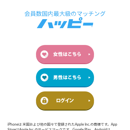
iPhoneは 米国および他の国々で登録されたApple Inc.の商標です。App
StoreはApple Inc.のサービスマークです。Google Play、Androidは、