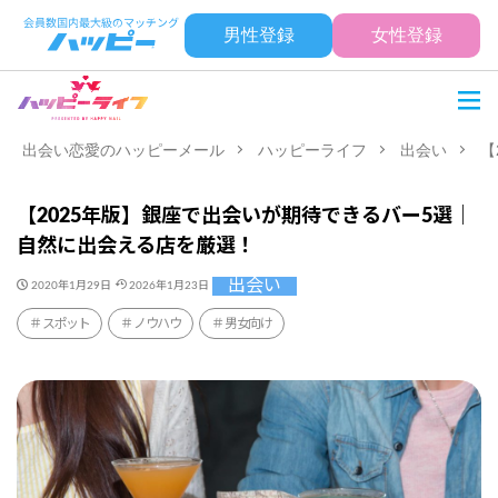
男性登録
女性登録
出会い恋愛のハッピーメール
ハッピーライフ
出会い
【
【2025年版】銀座で出会いが期待できるバー5選｜
自然に出会える店を厳選！
出会い
2020年1月29日
2026年1月23日
スポット
ノウハウ
男女向け