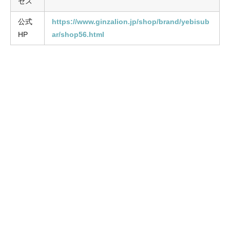
セス
公式
https://www.ginzalion.jp/shop/brand/yebisub
HP
ar/shop56.html