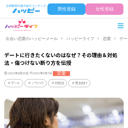
男性登録
女性登録
出会い恋愛のハッピーメール
ハッピーライフ
恋愛
デー
デートに行きたくないのはなぜ？その理由＆対処
法・傷つけない断り方を伝授
恋愛
2021年8月20日
2021年9月7日
デート
ノウハウ
対処法
男女向け