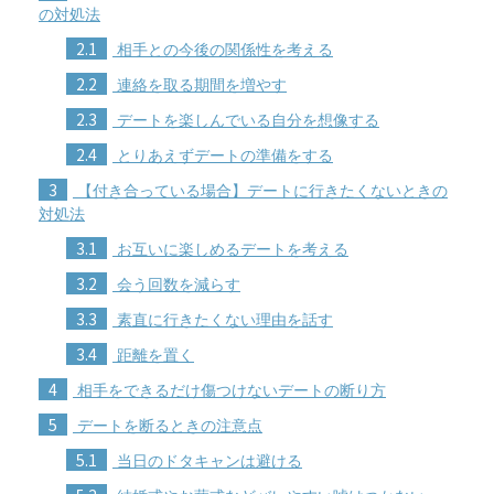
の対処法
2.1
相手との今後の関係性を考える
2.2
連絡を取る期間を増やす
2.3
デートを楽しんでいる自分を想像する
2.4
とりあえずデートの準備をする
3
【付き合っている場合】デートに行きたくないときの
対処法
3.1
お互いに楽しめるデートを考える
3.2
会う回数を減らす
3.3
素直に行きたくない理由を話す
3.4
距離を置く
4
相手をできるだけ傷つけないデートの断り方
5
デートを断るときの注意点
5.1
当日のドタキャンは避ける