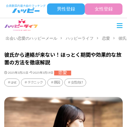
男性登録
女性登録
出会い恋愛のハッピーメール
ハッピーライフ
恋愛
彼氏
彼氏から連絡が来ない！ほっとく期間や効果的な放
置の方法を徹底解説
恋愛
2025年3月21日
2025年3月19日
LINE
テクニック
原因
女性向け