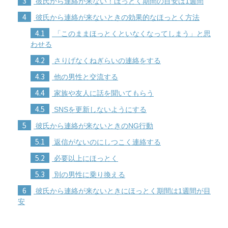
3
彼氏から連絡が来ない！ほっとく期間の目安は1週間
4
彼氏から連絡が来ないときの効果的なほっとく方法
4.1
「このままほっとくといなくなってしまう」と思
わせる
4.2
さりげなくねぎらいの連絡をする
4.3
他の男性と交流する
4.4
家族や友人に話を聞いてもらう
4.5
SNSを更新しないようにする
5
彼氏から連絡が来ないときのNG行動
5.1
返信がないのにしつこく連絡する
5.2
必要以上にほっとく
5.3
別の男性に乗り換える
6
彼氏から連絡が来ないときにほっとく期間は1週間が目
安