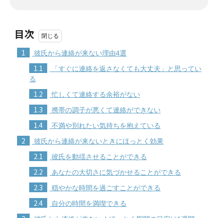
目次
1
彼氏から連絡が来ない理由4選
1.1
「すぐに連絡を返さなくても大丈夫」と思ってい
る
1.2
忙しくて連絡する余裕がない
1.3
携帯の調子が悪くて連絡ができない
1.4
不満や別れたい気持ちを抱えている
2
彼氏から連絡が来ないときにほっとく効果
2.1
彼氏を動揺させることができる
2.2
あなたの大切さに気づかせることができる
2.3
穏やかな時間を過ごすことができる
2.4
自分の時間を満喫できる