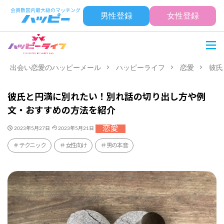
男性登録
女性登録
出会い恋愛のハッピーメール
ハッピーライフ
恋愛
彼氏
彼氏と円満に別れたい！別れ話の切り出し方や例
文・おすすめの方法を紹介
恋愛
2023年5月27日
2023年5月21日
テクニック
女性向け
男の本音