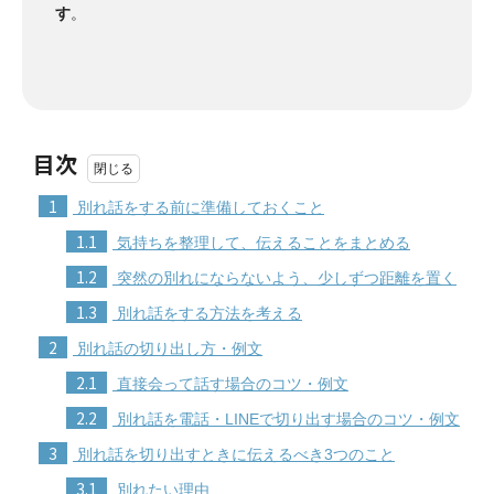
す
。
目次
1
別れ話をする前に準備しておくこと
1.1
気持ちを整理して、伝えることをまとめる
1.2
突然の別れにならないよう、少しずつ距離を置く
1.3
別れ話をする方法を考える
2
別れ話の切り出し方・例文
2.1
直接会って話す場合のコツ・例文
2.2
別れ話を電話・LINEで切り出す場合のコツ・例文
3
別れ話を切り出すときに伝えるべき3つのこと
3.1
別れたい理由