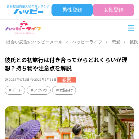
男性登録
女性登録
出会い恋愛のハッピーメール
ハッピーライフ
恋愛
彼氏
彼氏との初旅行は付き合ってからどれくらいが理
想？持ち物や注意点を解説
恋愛
2025年4月1日
2025年3月31日
デート
ノウハウ
女性向け