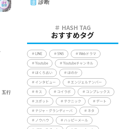
診断
おすすめタグ
。
LINE
SNS
Webドラマ
Youtube
Youtubeチャンネル
ほくろ占い
ほのか
インタビュー
エンジェルナンバー
。五行
キス
コイラボ
コンプレックス
スポット
テクニック
デート
ナジャ・グランディーバ
ネタ
ノウハウ
ハッピーメール