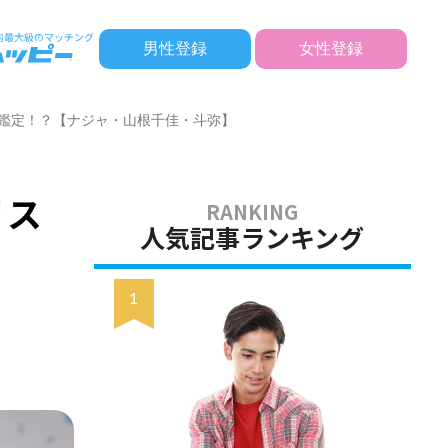
男性登録
女性登録
ガチ鑑定！？【ナジャ・山根千佳・斗弥】
リス
人気記事ランキング