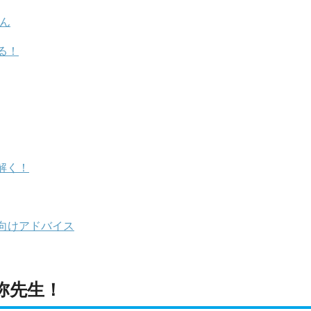
さん
る！
解く！
向けアドバイス
弥先生！