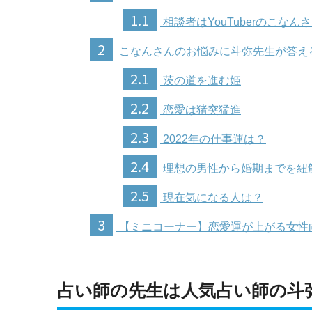
1.1
相談者はYouTuberのこなん
2
こなんさんのお悩みに斗弥先生が答え
2.1
茨の道を進む姫
2.2
恋愛は猪突猛進
2.3
2022年の仕事運は？
2.4
理想の男性から婚期までを紐
2.5
現在気になる人は？
3
【ミニコーナー】恋愛運が上がる女性
占い師の先生は人気占い師の斗