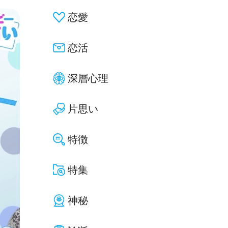
恋愛
恋活
深層心理
片思い
特徴
特集
神秘