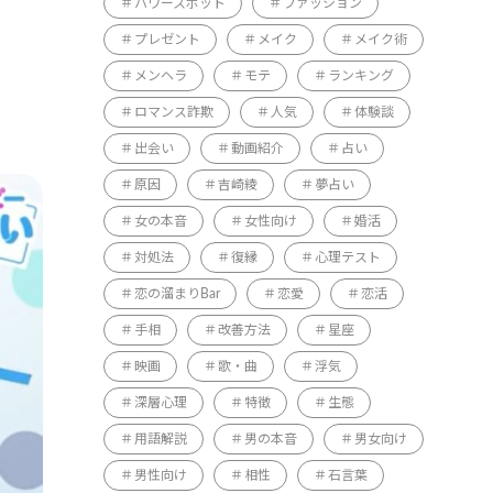
パワースポット
ファッション
プレゼント
メイク
メイク術
メンヘラ
モテ
ランキング
ロマンス詐欺
人気
体験談
出会い
動画紹介
占い
原因
吉崎綾
夢占い
女の本音
女性向け
婚活
対処法
復縁
心理テスト
恋の溜まりBar
恋愛
恋活
手相
改善方法
星座
映画
歌・曲
浮気
深層心理
特徴
生態
用語解説
男の本音
男女向け
男性向け
相性
石言葉