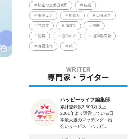
秘密の恋愛研究所
結婚
胸キュン
脈あり
自分磨き
花言葉
血液型
診断
運勢
運命の人
遠距離恋愛
野呂佳代
顔
専門家・ライター
ハッピーライフ編集部
累計登録数3,500万以上、
2001年より運営している日
本最大級のマッチング・出
会いサービス「ハッピ...