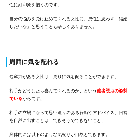
性に好印象を抱くのです。
自分の悩みを受け止めてくれる女性に、男性は思わず「結婚
したいな」と思うことも珍しくありません。
周囲に気を配れる
包容力がある女性は、周りに気を配ることができます。
相手がどうしたら喜んでくれるのか、という
他者視点の姿勢
でいる
からです。
相手の立場になって思い遣りのある行動やアドバイス、回答
を自然に出すことは、できそうでできないこと。
具体的には以下のような気配りが自然とできます。