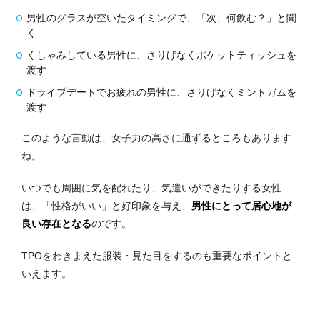
男性のグラスが空いたタイミングで、「次、何飲む？」と聞
く
くしゃみしている男性に、さりげなくポケットティッシュを
渡す
ドライブデートでお疲れの男性に、さりげなくミントガムを
渡す
このような言動は、女子力の高さに通ずるところもあります
ね。
いつでも周囲に気を配れたり、気遣いができたりする女性
は、「性格がいい」と好印象を与え、
男性にとって居心地が
良い存在となる
のです。
TPOをわきまえた服装・見た目をするのも重要なポイントと
いえます。