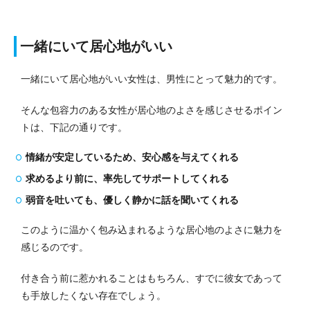
一緒にいて居心地がいい
一緒にいて居心地がいい女性は、男性にとって魅力的です。
そんな包容力のある女性が居心地のよさを感じさせるポイン
トは、下記の通りです。
情緒が安定しているため、安心感を与えてくれる
求めるより前に、率先してサポートしてくれる
弱音を吐いても、優しく静かに話を聞いてくれる
このように温かく包み込まれるような居心地のよさに魅力を
感じるのです。
付き合う前に惹かれることはもちろん、すでに彼女であって
も手放したくない存在でしょう。