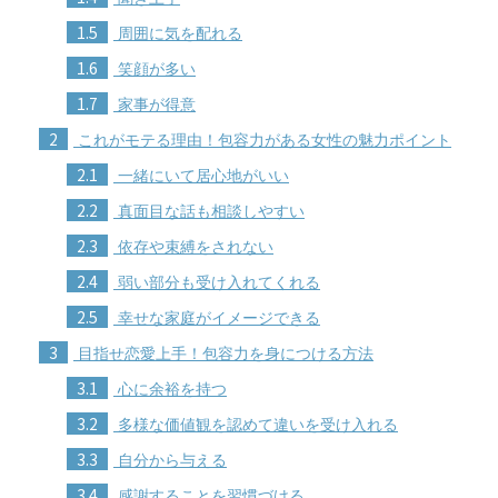
1.5
周囲に気を配れる
1.6
笑顔が多い
1.7
家事が得意
2
これがモテる理由！包容力がある女性の魅力ポイント
2.1
一緒にいて居心地がいい
2.2
真面目な話も相談しやすい
2.3
依存や束縛をされない
2.4
弱い部分も受け入れてくれる
2.5
幸せな家庭がイメージできる
3
目指せ恋愛上手！包容力を身につける方法
3.1
心に余裕を持つ
3.2
多様な価値観を認めて違いを受け入れる
3.3
自分から与える
3.4
感謝することを習慣づける