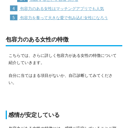
4
包容力のある女性はマッチングアプリでも人気
5
包容力を養って大きな愛で包み込む女性になろう
包容力のある女性の特徴
こちらでは、さらに詳しく包容力がある女性の特徴について
紹介していきます。
自分に当てはまる項目がないか、自己診断してみてくださ
い。
感情が安定している