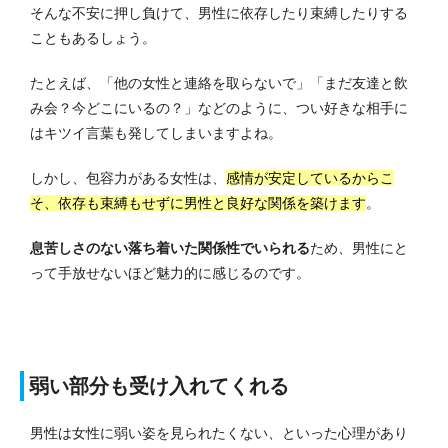
そんな不安に押し負けて、男性に依存したり束縛したりする
こともあるしょう。
たとえば、「他の女性と連絡を取らないで」「まだ友達と飲
み会？今どこにいるの？」などのように、つい好きな相手に
はキツイ言葉も発してしまいますよね。
しかし、包容力がある女性は、
感情が安定しているからこ
そ、依存も束縛もせずに男性と良好な関係を築けます
。
息苦しさのない落ち着いた関係性でいられる
ため、男性にと
って手放せないほど魅力的に感じるのです。
弱い部分も受け入れてくれる
男性は女性に弱い姿を見られたくない、といった心理があり