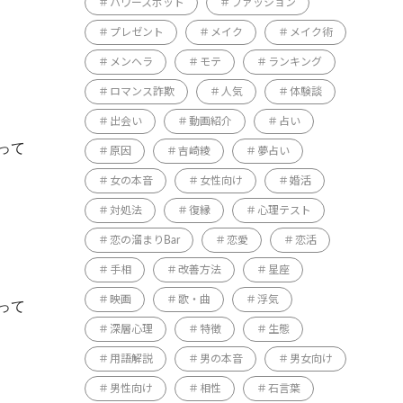
パワースポット
ファッション
プレゼント
メイク
メイク術
メンヘラ
モテ
ランキング
ロマンス詐欺
人気
体験談
出会い
動画紹介
占い
って
原因
吉崎綾
夢占い
女の本音
女性向け
婚活
対処法
復縁
心理テスト
恋の溜まりBar
恋愛
恋活
手相
改善方法
星座
映画
歌・曲
浮気
って
深層心理
特徴
生態
用語解説
男の本音
男女向け
男性向け
相性
石言葉