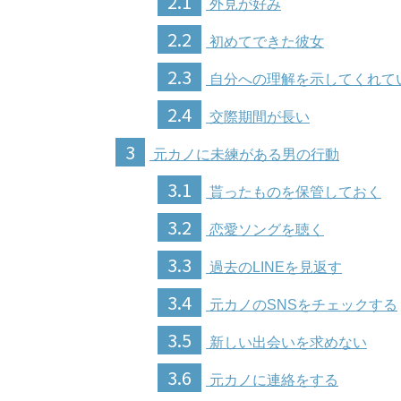
2.1
外見が好み
2.2
初めてできた彼女
2.3
自分への理解を示してくれて
2.4
交際期間が長い
3
元カノに未練がある男の行動
3.1
貰ったものを保管しておく
3.2
恋愛ソングを聴く
3.3
過去のLINEを見返す
3.4
元カノのSNSをチェックする
3.5
新しい出会いを求めない
3.6
元カノに連絡をする