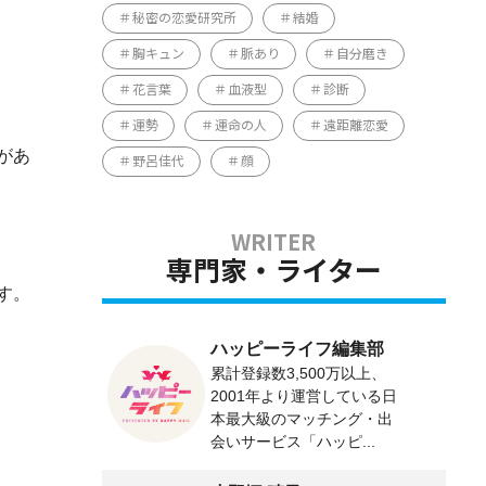
秘密の恋愛研究所
結婚
胸キュン
脈あり
自分磨き
花言葉
血液型
診断
運勢
運命の人
遠距離恋愛
があ
野呂佳代
顔
専門家・ライター
す。
ハッピーライフ編集部
累計登録数3,500万以上、
2001年より運営している日
本最大級のマッチング・出
会いサービス「ハッピ...