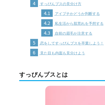
4
すっぴんブスの見分け方
4.1
アイプチかどうか判断する
4.2
私生活から肌荒れを予想する
4.3
自前の眉毛か注意する
5
恋をしてすっぴんブスを卒業しよう！
6
見た目も内面も見分けよう
すっぴんブスとは