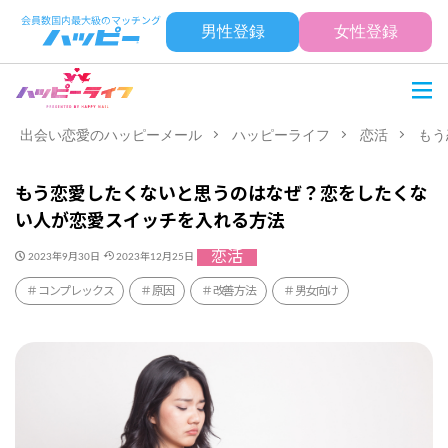
男性登録
女性登録
出会い恋愛のハッピーメール
ハッピーライフ
恋活
もう
もう恋愛したくないと思うのはなぜ？恋をしたくな
い人が恋愛スイッチを入れる方法
恋活
2023年9月30日
2023年12月25日
コンプレックス
原因
改善方法
男女向け