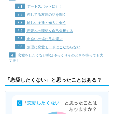
3.1
デートスポットに行く
3.2
恋してる友達の話を聞く
3.3
珍しい友達・知人に会う
3.4
恋愛への理想を自己分析する
3.5
出会いの場に足を運ぶ
3.6
無理に恋愛モードにこだわらない
4
恋愛をしたくない時はゆっくりそのときを待っても大
丈夫！
「恋愛したくない」と思ったことはある？