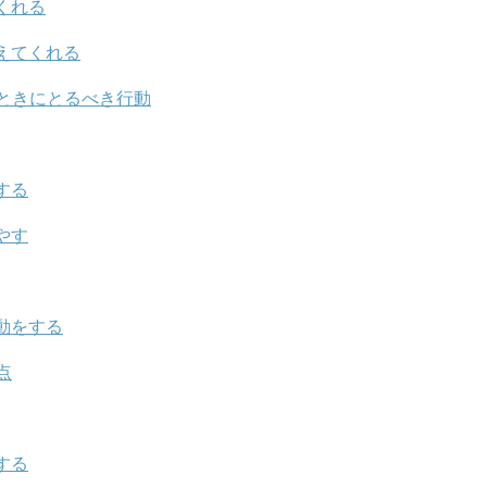
くれる
えてくれる
ときにとるべき行動
する
やす
動をする
点
する