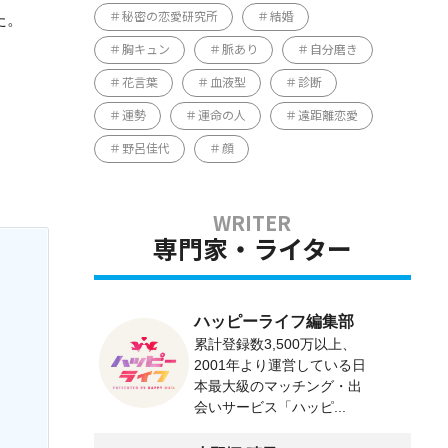
た。
秘密の恋愛研究所
結婚
胸キュン
脈あり
自分磨き
花言葉
血液型
診断
運勢
運命の人
遠距離恋愛
野呂佳代
顔
専門家・ライター
ハッピーライフ編集部
累計登録数3,500万以上、
2001年より運営している日
本最大級のマッチング・出
会いサービス「ハッピ...