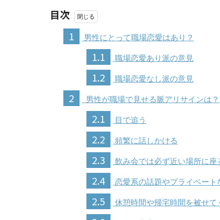
目次
1
男性にとって職場恋愛はあり？
1.1
職場恋愛あり派の意見
1.2
職場恋愛なし派の意見
2
男性が職場で見せる脈アリサインは？
2.1
目で追う
2.2
頻繁に話しかける
2.3
飲み会では必ず近い場所に座
2.4
恋愛系の話題やプライベート
2.5
休憩時間や帰宅時間を被せて