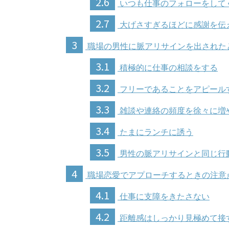
2.6
いつも仕事のフォローをして
2.7
大げさすぎるほどに感謝を伝
3
職場の男性に脈アリサインを出された
3.1
積極的に仕事の相談をする
3.2
フリーであることをアピール
3.3
雑談や連絡の頻度を徐々に増
3.4
たまにランチに誘う
3.5
男性の脈アリサインと同じ行
4
職場恋愛でアプローチするときの注意
4.1
仕事に支障をきたさない
4.2
距離感はしっかり見極めて接