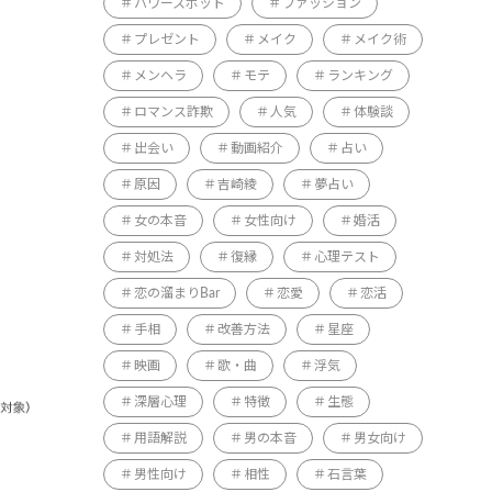
パワースポット
ファッション
プレゼント
メイク
メイク術
メンヘラ
モテ
ランキング
ロマンス詐欺
人気
体験談
出会い
動画紹介
占い
原因
吉崎綾
夢占い
女の本音
女性向け
婚活
対処法
復縁
心理テスト
恋の溜まりBar
恋愛
恋活
手相
改善方法
星座
映画
歌・曲
浮気
深層心理
特徴
生態
用語解説
男の本音
男女向け
男性向け
相性
石言葉