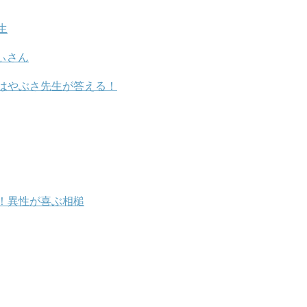
生
ぃさん
はやぶさ先生が答える！
！異性が喜ぶ相槌