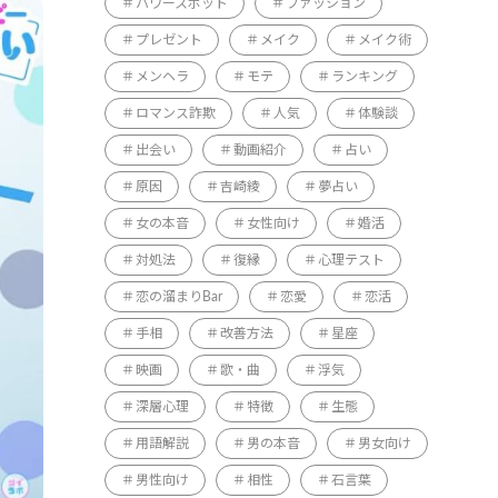
パワースポット
ファッション
プレゼント
メイク
メイク術
メンヘラ
モテ
ランキング
ロマンス詐欺
人気
体験談
出会い
動画紹介
占い
原因
吉崎綾
夢占い
女の本音
女性向け
婚活
対処法
復縁
心理テスト
恋の溜まりBar
恋愛
恋活
手相
改善方法
星座
映画
歌・曲
浮気
深層心理
特徴
生態
用語解説
男の本音
男女向け
男性向け
相性
石言葉