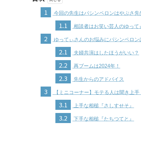
1
今回の先生はパシンペロンはやぶさ先
1.1
相談者はお笑い芸人のゆって
2
ゆってぃさんのお悩みにパシンペロン
2.1
夫婦共演はしたほうがいい？
2.2
再ブームは2024年！
2.3
先生からのアドバイス
3
【ミニコーナー】モテる人は聞き上手
3.1
上手な相槌『さしすせそ』
3.2
下手な相槌『たちつてと』