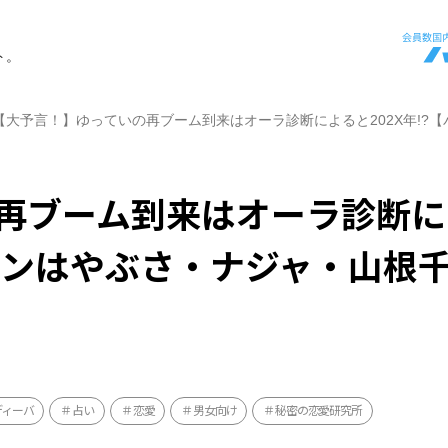
ト。
【大予言！】ゆっていの再ブーム到来はオーラ診断によると202X年!?
再ブーム到来はオーラ診断に
ペロンはやぶさ・ナジャ・山根
ディーバ
占い
恋愛
男女向け
秘密の恋愛研究所