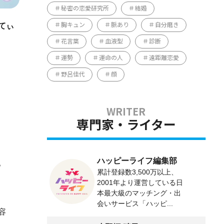
秘密の恋愛研究所
結婚
てぃ
胸キュン
脈あり
自分磨き
花言葉
血液型
診断
運勢
運命の人
遠距離恋愛
野呂佳代
顔
専門家・ライター
ハッピーライフ編集部
。
累計登録数3,500万以上、
2001年より運営している日
本最大級のマッチング・出
会いサービス「ハッピ...
容