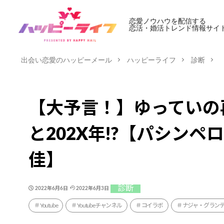
恋愛ノウハウを配信する
恋活・婚活トレンド情報サイ
出会い恋愛のハッピーメール
ハッピーライフ
診断
【大予言！】ゆっていの
と202X年!?【パシン
佳】
診断
2022年6月6日
2022年6月3日
Youtube
Youtubeチャンネル
コイラボ
ナジャ・グラン