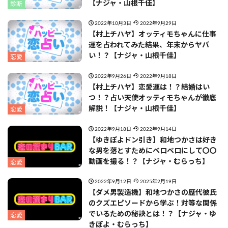
【ナジャ・山根千佳】
診断
2022年10月3日
2022年9月29日
【村上チハヤ】オッティモちゃんに仕事
運を占われてみた結果、年末からヤバ
い！？【ナジャ・山根千佳】
恋愛
2022年9月26日
2022年9月18日
【村上チハヤ】恋愛運は！？結婚はい
つ！？占い天使オッティモちゃんが徹底
解説！【ナジャ・山根千佳】
恋愛
2022年9月18日
2022年9月14日
【ゆきぽよドン引き】和地つかさは好き
な男を落とすためにベロベロにして〇〇
動画を撮る！？【ナジャ・むらっち】
恋愛
2022年9月12日
2025年2月19日
【ダメ男製造機】和地つかさの歴代彼氏
のクズエピソードから学ぶ！対等な関係
でいるための秘訣とは！？【ナジャ・ゆ
恋愛
きぽよ・むらっち】