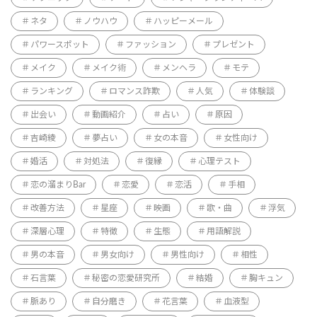
ネタ
ノウハウ
ハッピーメール
パワースポット
ファッション
プレゼント
メイク
メイク術
メンヘラ
モテ
ランキング
ロマンス詐欺
人気
体験談
出会い
動画紹介
占い
原因
吉崎綾
夢占い
女の本音
女性向け
婚活
対処法
復縁
心理テスト
恋の溜まりBar
恋愛
恋活
手相
改善方法
星座
映画
歌・曲
浮気
深層心理
特徴
生態
用語解説
男の本音
男女向け
男性向け
相性
石言葉
秘密の恋愛研究所
結婚
胸キュン
脈あり
自分磨き
花言葉
血液型