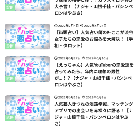
う運命の相手とは！？カリスマ占い師が
大予言！【ナジャ・山根千佳・パシンペ
診断
ロンはやぶさ】
2022年7月4日
2022年6月24日
【街頭占い】人気占い師の叶ここが渋谷
女子たちの恋愛のお悩みを大解決！【手
相・タロット】
診断
2022年6月27日
2022年6月16日
【えっちゃん】人気YouTuberの恋愛運を
占ってみたら、年内に理想の男性
が…！？【ナジャ・山根千佳・パシンペ
診断
ロンはやぶさ】
2022年6月13日
2022年6月8日
人気芸人きつねの淡路幸誠、マッチング
アプリでの出会いを赤裸々に語る！【ナ
ジャ・山根千佳・パシンペロンはやぶ
診断
さ】