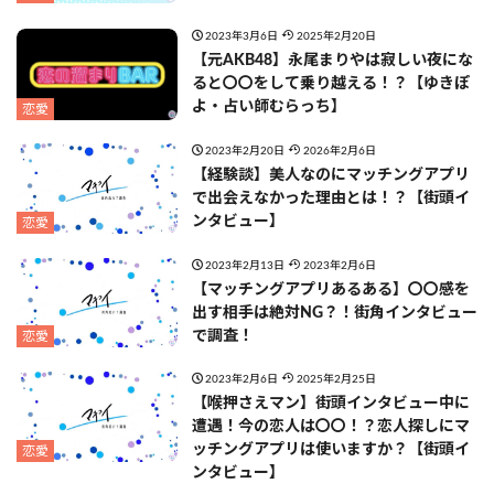
2023年3月6日
2025年2月20日
【元AKB48】永尾まりやは寂しい夜にな
ると〇〇をして乗り越える！？【ゆきぽ
よ・占い師むらっち】
恋愛
2023年2月20日
2026年2月6日
【経験談】美人なのにマッチングアプリ
で出会えなかった理由とは！？【街頭イ
ンタビュー】
恋愛
2023年2月13日
2023年2月6日
【マッチングアプリあるある】〇〇感を
出す相手は絶対NG？！街角インタビュー
で調査！
恋愛
2023年2月6日
2025年2月25日
【喉押さえマン】街頭インタビュー中に
遭遇！今の恋人は〇〇！？恋人探しにマ
ッチングアプリは使いますか？【街頭イ
恋愛
ンタビュー】