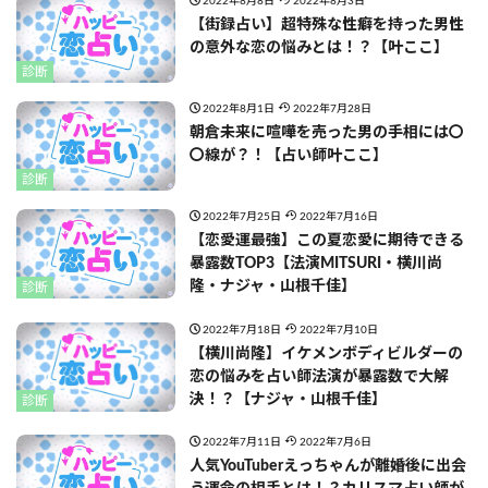
2022年8月8日
2022年8月3日
【街録占い】超特殊な性癖を持った男性
の意外な恋の悩みとは！？【叶ここ】
診断
2022年8月1日
2022年7月28日
朝倉未来に喧嘩を売った男の手相には〇
〇線が？！【占い師叶ここ】
診断
2022年7月25日
2022年7月16日
【恋愛運最強】この夏恋愛に期待できる
暴露数TOP3【法演MITSURI・横川尚
隆・ナジャ・山根千佳】
診断
2022年7月18日
2022年7月10日
【横川尚隆】イケメンボディビルダーの
恋の悩みを占い師法演が暴露数で大解
決！？【ナジャ・山根千佳】
診断
2022年7月11日
2022年7月6日
人気YouTuberえっちゃんが離婚後に出会