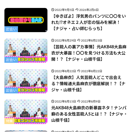
2022年9月5日
2026年2月6日
【ゆきぽよ】浮気男のパンツに〇〇をい
れた!?オネエ２人が恋の悩みを解決！
【ナジャ・占い師むらっち】
出会い
2022年8月29日
2022年8月23日
【芸能人の裏アカ事情】元AKB48大島麻
衣が大暴露！〇〇を見つける方法も大公
開！？【ナジャ・山根千佳】
出会い
2022年8月22日
2022年8月22日
【大島麻衣】人気芸能人どこで出会え
る？情報通大島麻衣が徹底解説！？【ナ
ジャ・山根千佳】
出会い
2022年8月15日
2022年8月9日
元AKB48大島麻衣の新暴露ネタ！ナンパ
癖のある女性芸能人Sとは！？【ナジャ・
山根千佳】
特集