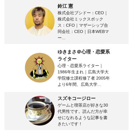
鈴江 憲
株式会社ブシドー：CEO｜
株式会社ミックスボック
ス：CFO｜マザーシップ合
同会社：CEO｜日本WEBマ
ー...
ゆきまさ＠心理・恋愛系
ライター
心理・恋愛系ライター｜
1986年生まれ｜広島大学大
学院修士課程修了者 2005年
より6年間、広島大学...
スズキコージロー
ゲームと喫茶店が好きな30
代男性です。読んだ方が幸
せになれるような記事を書
きたいです！