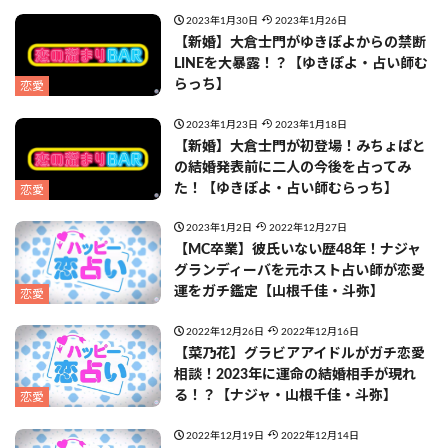
2023年1月30日
2023年1月26日
【新婚】大倉士門がゆきぽよからの禁断
LINEを大暴露！？【ゆきぽよ・占い師む
らっち】
恋愛
2023年1月23日
2023年1月18日
【新婚】大倉士門が初登場！みちょぱと
の結婚発表前に二人の今後を占ってみ
た！【ゆきぽよ・占い師むらっち】
恋愛
2023年1月2日
2022年12月27日
【MC卒業】彼氏いない歴48年！ナジャ
グランディーバを元ホスト占い師が恋愛
運をガチ鑑定【山根千佳・斗弥】
恋愛
2022年12月26日
2022年12月16日
【菜乃花】グラビアアイドルがガチ恋愛
相談！2023年に運命の結婚相手が現れ
る！？【ナジャ・山根千佳・斗弥】
恋愛
2022年12月19日
2022年12月14日