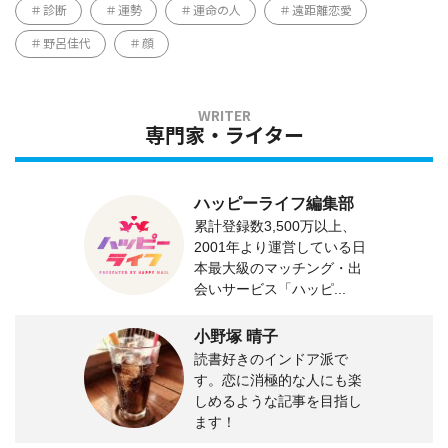
診断
運勢
運命の人
遠距離恋愛
野呂佳代
顔
専門家・ライター
ハッピーライフ編集部
累計登録数3,500万以上、
2001年より運営している日
本最大級のマッチング・出
会いサービス「ハッピ...
小野塚 晴子
読書好きのインドア派で
す。恋に消極的な人にも楽
しめるような記事を目指し
ます！