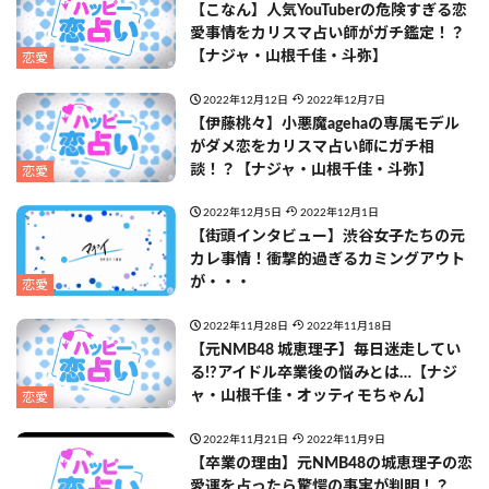
【こなん】人気YouTuberの危険すぎる恋
愛事情をカリスマ占い師がガチ鑑定！？
【ナジャ・山根千佳・斗弥】
恋愛
2022年12月12日
2022年12月7日
【伊藤桃々】小悪魔agehaの専属モデル
がダメ恋をカリスマ占い師にガチ相
談！？【ナジャ・山根千佳・斗弥】
恋愛
2022年12月5日
2022年12月1日
【街頭インタビュー】渋谷女子たちの元
カレ事情！衝撃的過ぎるカミングアウト
が・・・
恋愛
2022年11月28日
2022年11月18日
【元NMB48 城恵理子】毎日迷走してい
る!?アイドル卒業後の悩みとは…【ナジ
ャ・山根千佳・オッティモちゃん】
恋愛
2022年11月21日
2022年11月9日
【卒業の理由】元NMB48の城恵理子の恋
愛運を占ったら驚愕の事実が判明！？