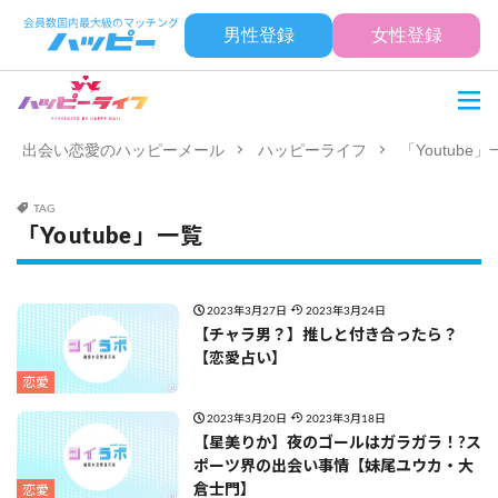
男性登録
女性登録
出会い恋愛のハッピーメール
ハッピーライフ
「Youtube
TAG
「Youtube」一覧
2023年3月27日
2023年3月24日
【チャラ男？】推しと付き合ったら？
【恋愛占い】
恋愛
2023年3月20日
2023年3月18日
【星美りか】夜のゴールはガラガラ！?ス
ポーツ界の出会い事情【妹尾ユウカ・大
倉士門】
恋愛