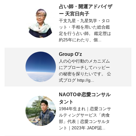
占い師・開運アドバイザ
ー 天宮日向子
干支九星・九星気学・タロ
ット・手相を用いた総合鑑
定を行う占い師。 鑑定歴は
約25年にわたり、個...
Group O'z
人の心や行動のメカニズム
にアプローチしてハッピー
の秘密を探りたいです。 公
式ブログ http://g...
NAOTO＠恋愛コンサル
タント
1984年生まれ｜恋愛コンサ
ルティングサービス「肉食
部」代表｜恋愛コンサルタ
ント｜2023年 JADP認...