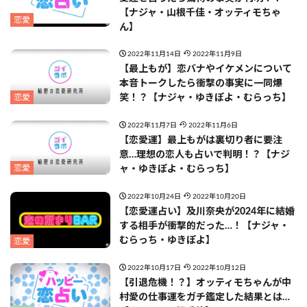
【ナジャ・山根千佳・オッティモちゃ
恋愛
ん】
2022年11月14日
2022年11月9日
【最上もが】恋バナやイケメンについて
本音トークしたら衝撃の事実に一同爆
恋愛
笑！？【ナジャ・ゆきぽよ・むらっち】
2022年11月7日
2022年11月6日
【恋愛運】最上もがは裏切り者に要注
意…理想の恋人も占いで判明！？【ナジ
恋愛
ャ・ゆきぽよ・むらっち】
2022年10月24日
2022年10月20日
【恋愛運占い】及川奈央が2024年に結婚
する相手が衝撃的だった…！【ナジャ・
むらっち・ゆきぽよ】
恋愛
2022年10月17日
2022年10月12日
【引退危機！？】オッティモちゃんが中
村愛の仕事運をガチ鑑定した結果とは…