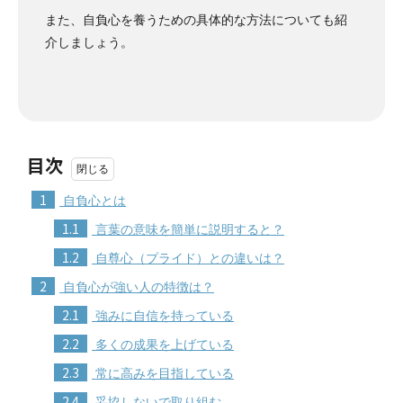
また、自負心を養うための具体的な方法についても紹
介しましょう。
目次
1
自負心とは
1.1
言葉の意味を簡単に説明すると？
1.2
自尊心（プライド）との違いは？
2
自負心が強い人の特徴は？
2.1
強みに自信を持っている
2.2
多くの成果を上げている
2.3
常に高みを目指している
2.4
妥協しないで取り組む