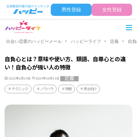
男性登録
女性登録
出会い恋愛のハッピーメール
ハッピーライフ
定義
自負
自負心とは？意味や使い方、類語、自尊心との違
い！自負心が強い人の特徴
定義
2022年2月14日
2024年10月11日
テクニック
ノウハウ
特徴
男女向け