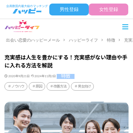
男性登録
女性登録
出会い恋愛のハッピーメール
ハッピーライフ
特徴
充実
充実感は人生を豊かにする！充実感がない理由や手
に入れる方法を解説
特徴
2020年9月21日
2024年11月2日
ノウハウ
原因
改善方法
男女向け