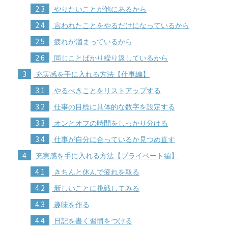
2.3
やりたいことが他にあるから
2.4
言われたことをやるだけになっているから
2.5
疲れが溜まっているから
2.6
同じことばかり繰り返しているから
3
充実感を手に入れる方法【仕事編】
3.1
やるべきことをリストアップする
3.2
仕事の目標に具体的な数字を設定する
3.3
オンとオフの時間をしっかり分ける
3.4
仕事が自分に合っているか見つめ直す
4
充実感を手に入れる方法【プライベート編】
4.1
きちんと休んで疲れを取る
4.2
新しいことに挑戦してみる
4.3
趣味を作る
4.4
日記を書く習慣をつける