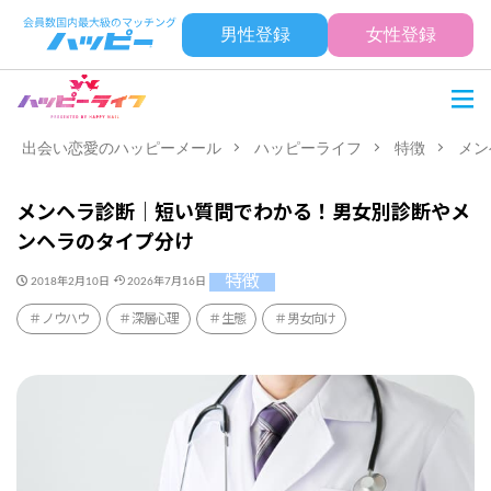
男性登録
女性登録
出会い恋愛のハッピーメール
ハッピーライフ
特徴
メン
メンヘラ診断｜短い質問でわかる！男女別診断やメ
ンヘラのタイプ分け
特徴
2018年2月10日
2026年7月16日
ノウハウ
深層心理
生態
男女向け