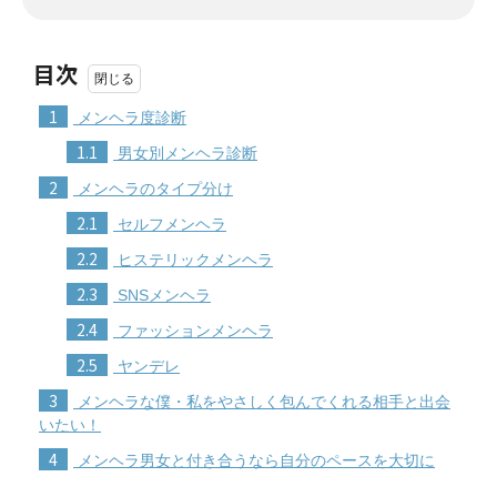
目次
1
メンヘラ度診断
1.1
男女別メンヘラ診断
2
メンヘラのタイプ分け
2.1
セルフメンヘラ
2.2
ヒステリックメンヘラ
2.3
SNSメンヘラ
2.4
ファッションメンヘラ
2.5
ヤンデレ
3
メンヘラな僕・私をやさしく包んでくれる相手と出会
いたい！
4
メンヘラ男女と付き合うなら自分のペースを大切に