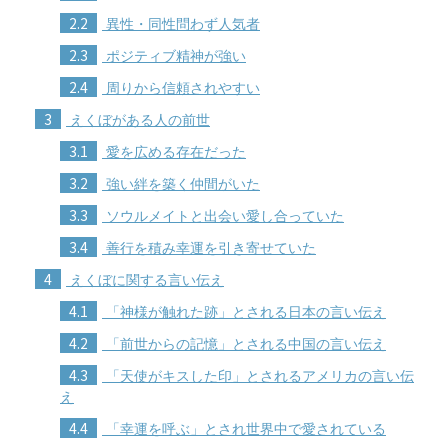
2.2
異性・同性問わず人気者
2.3
ポジティブ精神が強い
2.4
周りから信頼されやすい
3
えくぼがある人の前世
3.1
愛を広める存在だった
3.2
強い絆を築く仲間がいた
3.3
ソウルメイトと出会い愛し合っていた
3.4
善行を積み幸運を引き寄せていた
4
えくぼに関する言い伝え
4.1
「神様が触れた跡」とされる日本の言い伝え
4.2
「前世からの記憶」とされる中国の言い伝え
4.3
「天使がキスした印」とされるアメリカの言い伝
え
4.4
「幸運を呼ぶ」とされ世界中で愛されている