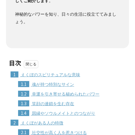
しくご紹介します
。
神秘的なパワーを知り、日々の生活に役立ててみまし
ょう。
目次
1
えくぼのスピリチュアルな意味
1.1
魂が持つ特別なサイン
1.2
幸運を引き寄せる秘められたパワー
1.3
笑顔の連鎖を生む存在
1.4
因縁やソウルメイトとのつながり
2
えくぼがある人の特徴
2.1
社交性が高く人を惹きつける