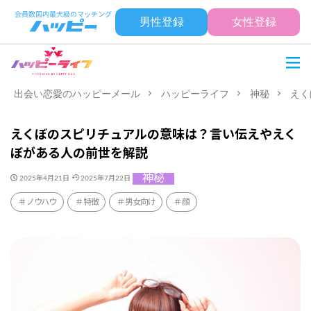
男性登録
女性登録
出会い恋愛のハッピーメール
ハッピーライフ
神秘
えく
えくぼのスピリチュアルの意味は？言い伝えやえく
ぼがある人の前世を解説
神秘
2025年4月21日
2025年7月22日
ノウハウ
特徴
男女向け
顔