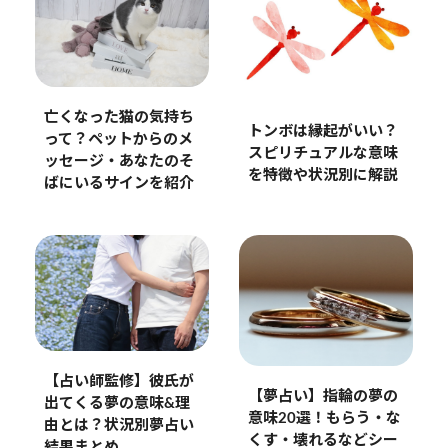
亡くなった猫の気持ち
トンボは縁起がいい？
って？ペットからのメ
スピリチュアルな意味
ッセージ・あなたのそ
を特徴や状況別に解説
ばにいるサインを紹介
【占い師監修】彼氏が
【夢占い】指輪の夢の
出てくる夢の意味&理
意味20選！もらう・な
由とは？状況別夢占い
くす・壊れるなどシー
結果まとめ