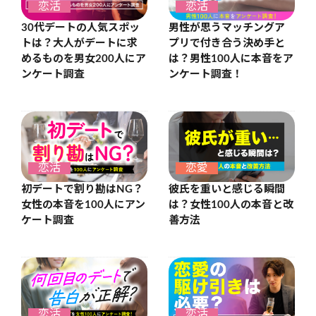
恋活
恋活
30代デートの人気スポッ
男性が思うマッチングア
トは？大人がデートに求
プリで付き合う決め手と
めるものを男女200人にア
は？男性100人に本音をア
ンケート調査
ンケート調査！
恋活
恋愛
初デートで割り勘はNG？
彼氏を重いと感じる瞬間
女性の本音を100人にアン
は？女性100人の本音と改
ケート調査
善方法
恋活
恋活