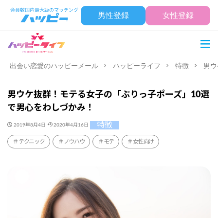
男性登録
女性登録
出会い恋愛のハッピーメール
ハッピーライフ
特徴
男ウ
男ウケ抜群！モテる女子の「ぶりっ子ポーズ」10選
で男心をわしづかみ！
特徴
2019年8月4日
2020年4月16日
テクニック
ノウハウ
モテ
女性向け