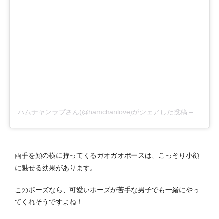
ハムチャンラブさん(@hamchanlove)がシェアした投稿
–
2016
両手を顔の横に持ってくるガオガオポーズは、こっそり小顔
に魅せる効果があります。
このポーズなら、可愛いポーズが苦手な男子でも一緒にやっ
てくれそうですよね！