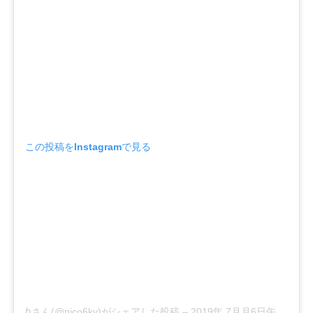
この投稿をInstagramで見る
ℎさん(@nico6ky)がシェアした投稿
–
2019年 7月月6日午前12時31分PDT