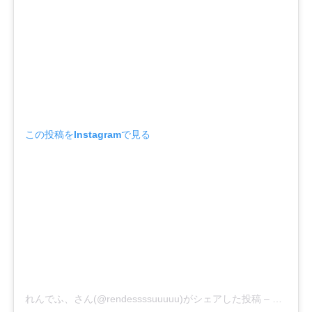
この投稿をInstagramで見る
れんでふ、さん(@rendessssuuuuu)がシェアした投稿
–
2019年