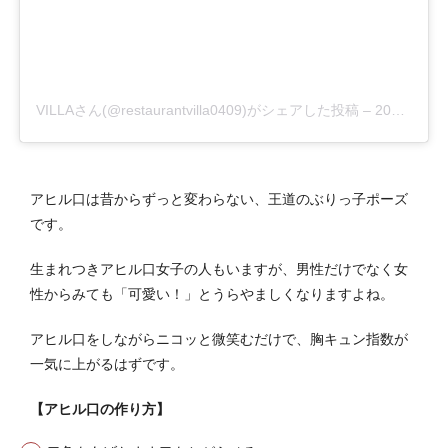
VILLAさん(@restaurantvilla0409)がシェアした投稿
–
2019年 7月月4日午後6時42分PDT
アヒル口は昔からずっと変わらない、王道のぶりっ子ポーズ
です。
生まれつきアヒル口女子の人もいますが、男性だけでなく女
性からみても「可愛い！」とうらやましくなりますよね。
アヒル口をしながらニコッと微笑むだけで、胸キュン指数が
一気に上がるはずです。
【アヒル口の作り方】