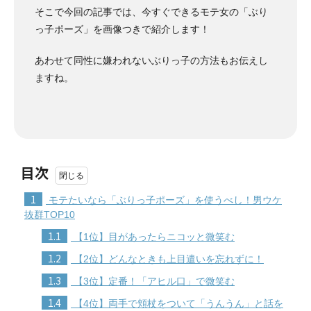
そこで今回の記事では、今すぐできるモテ女の「ぶり
っ子ポーズ」を画像つきで紹介します！
あわせて同性に嫌われないぶりっ子の方法もお伝えし
ますね。
目次
1
モテたいなら「ぶりっ子ポーズ」を使うべし！男ウケ
抜群TOP10
1.1
【1位】目があったらニコッと微笑む
1.2
【2位】どんなときも上目遣いを忘れずに！
1.3
【3位】定番！「アヒル口」で微笑む
1.4
【4位】両手で頬杖をついて「うんうん」と話を