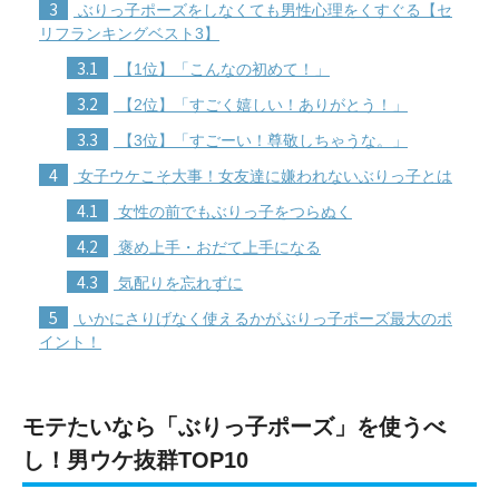
3
ぶりっ子ポーズをしなくても男性心理をくすぐる【セ
リフランキングベスト3】
3.1
【1位】「こんなの初めて！」
3.2
【2位】「すごく嬉しい！ありがとう！」
3.3
【3位】「すごーい！尊敬しちゃうな。」
4
女子ウケこそ大事！女友達に嫌われないぶりっ子とは
4.1
女性の前でもぶりっ子をつらぬく
4.2
褒め上手・おだて上手になる
4.3
気配りを忘れずに
5
いかにさりげなく使えるかがぶりっ子ポーズ最大のポ
イント！
モテたいなら「ぶりっ子ポーズ」を使うべ
し！男ウケ抜群TOP10