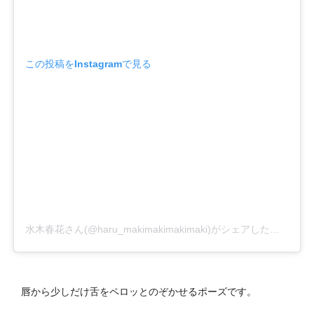
この投稿をInstagramで見る
水木春花さん(@haru_makimakimakimaki)がシェアした投稿
–
2
唇から少しだけ舌をペロッとのぞかせるポーズです。