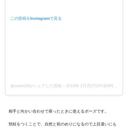
この投稿をInstagramで見る
@ooishi28がシェアした投稿
–
2019年 2月月27日午前5時16分PST
相手と向かい合わせで座ったときに使えるポーズです。
頬杖をつくことで、自然と前のめりになるので上目遣いにも