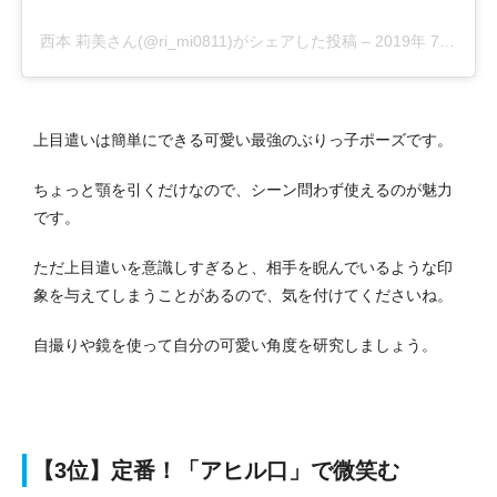
西本 莉美さん(@ri_mi0811)がシェアした投稿
–
2019年 7月月5日午前4時07分PDT
上目遣いは簡単にできる可愛い最強のぶりっ子ポーズです。
ちょっと顎を引くだけなので、シーン問わず使えるのが魅力
です。
ただ上目遣いを意識しすぎると、相手を睨んでいるような印
象を与えてしまうことがあるので、気を付けてくださいね。
自撮りや鏡を使って自分の可愛い角度を研究しましょう。
【3位】定番！「アヒル口」で微笑む