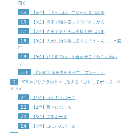
聞く
1.5
【5位】「カッパ口」でジッと見つめる
1.6
【6位】両手で顔を覆って恥ずかしがる
1.7
【7位】約束するときは小指を差し出す
1.8
【8位】人差し指を頬に当てて「う～ん…」と悩
む
1.9
【9位】顔の前で両手を合わせて「ね？お願い
っ！」
1.10
【10位】頬を膨らませて「プンッ！」
2
写真やプリクラのときに使える「ぶりっ子ポーズ」ベ
スト5
2.1
【1位】ガオガオポーズ
2.2
【2位】舌ペロポーズ
2.3
【3位】虫歯ポーズ
2.4
【4位】口ぽかんポーズ