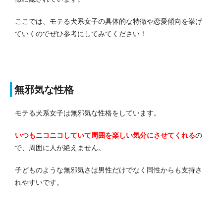
ここでは、モテる犬系女子の具体的な特徴や恋愛傾向を挙げ
ていくのでぜひ参考にしてみてください！
無邪気な性格
モテる犬系女子は無邪気な性格をしています。
いつもニコニコしていて周囲を楽しい気分にさせてくれる
の
で、周囲に人が絶えません。
子どものような無邪気さは男性だけでなく同性からも支持さ
れやすいです。