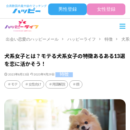
男性登録
女性登録
出会い恋愛のハッピーメール
ハッピーライフ
特徴
犬系
犬系女子とは？モテる犬系女子の特徴あるある13選
を恋に活かそう！
特徴
2023年8月13日
2023年9月29日
モテ
女性向け
用語解説
顔