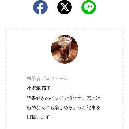
執筆者プロフィール
小野塚 晴子
読書好きのインドア派です。恋に消
極的な人にも楽しめるような記事を
目指します！