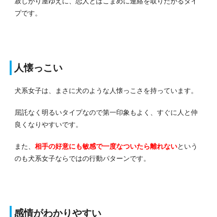
寂しがり屋ゆえに、恋人とはこまめに連絡を取りたがるタイ
プです。
人懐っこい
犬系女子は、まさに犬のような人懐っこさを持っています。
屈託なく明るいタイプなので第一印象もよく、すぐに人と仲
良くなりやすいです。
また、
相手の好意にも敏感で一度なついたら離れない
という
のも犬系女子ならではの行動パターンです。
感情がわかりやすい