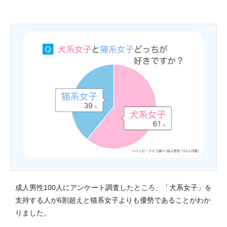
成人男性100人にアンケート調査したところ、「犬系女子」を
支持する人が6割超えと猫系女子よりも優勢であることがわか
りました。