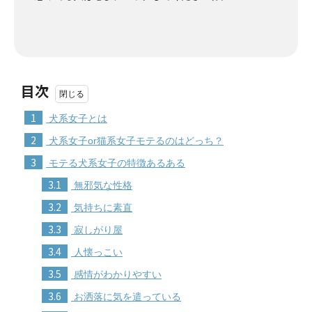
目次
1
犬系女子とは
2
犬系女子or猫系女子モテるのはどっち？
3
モテる犬系女子の特徴あるある
3.1
無邪気な性格
3.2
気持ちに素直
3.3
寂しがり屋
3.4
人懐っこい
3.5
感情がわかりやすい
3.6
お洒落に気を遣っている