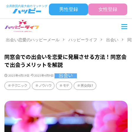
男性登録
女性登録
出会い恋愛のハッピーメール
ハッピーライフ
出会い
同
同窓会での出会いを恋愛に発展させる方法！同窓会
で出会うメリットを解説
出会い
2025年4月19日
2025年4月9日
テクニック
ノウハウ
モテ
男女向け