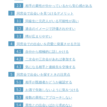
2.3
相手の素性が分かっているから安心感がある
3
同窓会で出会いを見つけるデメリット
3.1
同級生に元恋人がいる可能性が高い
3.2
過去のイメージで評価されやすい
3.3
噂が広まりやすい
4
同窓会での出会いを恋愛に発展させる方法
4.1
自分から積極的に話しかける
4.2
二次会や三次会があれば参加する
4.3
気になる相手と連絡先を交換する
5
同窓会で出会いを探すときの注意点
5.1
相手が既婚者かどうか確認する
5.2
お酒で失敗しないように気をつける
5.3
複数の異性にアプローチしない
5.4
異性との出会いばかり求めない