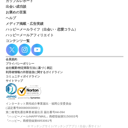
カップルレポート
出会い成功談
お褒めの言葉
ヘルプ
メディア掲載・広告実績
ハッピーメールライフ（出会い・恋愛コラム）
ハッピーメールアフィリエイト
コンテンツ一覧
会員規約
プライバシーポリシー
会社概要/特定商取引法に基づく表記
利用者情報の外部送信に関するガイドライン
コミュニティガイドライン
サイトマップ
インターネット異性紹介事業届出・福岡公安委員会
( 認定番号90080003000 )
第二種電気通信事業者届出済 届出番号H4-094
『ハッピーメール/HAPPYMAIL』商標登録第5150003号
『ハッピー』商標登録第6953061号
© マッチングサイト/マッチングアプリ / 出会い系サイト/