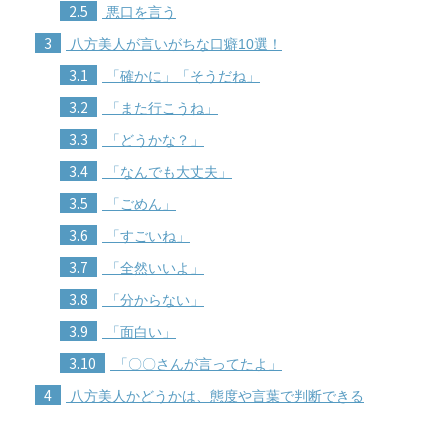
2.5
悪口を言う
3
八方美人が言いがちな口癖10選！
3.1
「確かに」「そうだね」
3.2
「また行こうね」
3.3
「どうかな？」
3.4
「なんでも大丈夫」
3.5
「ごめん」
3.6
「すごいね」
3.7
「全然いいよ」
3.8
「分からない」
3.9
「面白い」
3.10
「〇〇さんが言ってたよ」
4
八方美人かどうかは、態度や言葉で判断できる