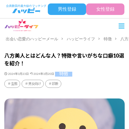
男性登録
女性登録
出会い恋愛のハッピーメール
ハッピーライフ
特徴
八方
八方美人とはどんな人？特徴や言いがちな口癖10選
を紹介！
特徴
2024年3月23日
2024年3月20日
生態
男女向け
診断