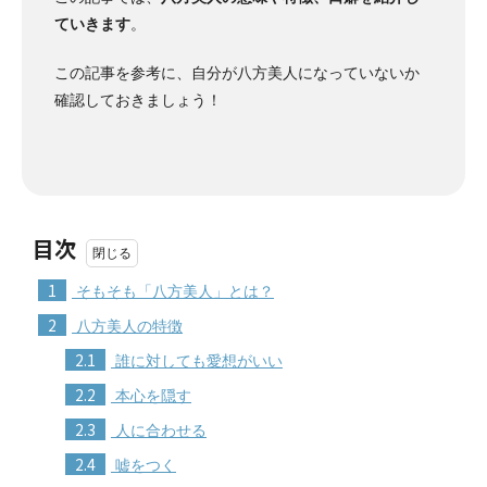
ていきます
。
この記事を参考に、自分が八方美人になっていないか
確認しておきましょう！
目次
1
そもそも「八方美人」とは？
2
八方美人の特徴
2.1
誰に対しても愛想がいい
2.2
本心を隠す
2.3
人に合わせる
2.4
嘘をつく