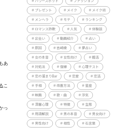
パワースポット
ファッション
プレゼント
メイク
メイク術
メンヘラ
モテ
ランキング
ロマンス詐欺
人気
体験談
出会い
動画紹介
占い
原因
吉崎綾
夢占い
女の本音
女性向け
婚活
もあ
対処法
復縁
心理テスト
恋の溜まりBar
恋愛
恋活
る
こ
手相
改善方法
星座
映画
歌・曲
浮気
深層心理
特徴
生態
かっ
用語解説
男の本音
男女向け
男性向け
相性
石言葉