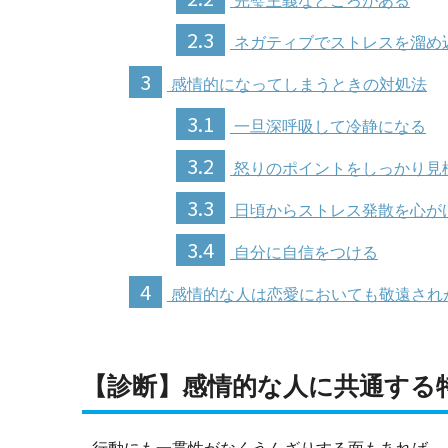
完璧主義なところがある
2.3
ネガティブでストレスを溜め
3
感情的になってしまうときの対処法
3.1
一旦深呼吸して冷静になる
3.2
怒りのポイントをしっかり見
3.3
日頃からストレス発散を心が
3.4
自分に自信をつける
4
感情的な人は恋愛においても敬遠され
【診断】感情的な人に共通する