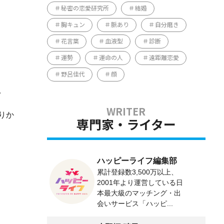
秘密の恋愛研究所
結婚
胸キュン
脈あり
自分磨き
花言葉
血液型
診断
運勢
運命の人
遠距離恋愛
野呂佳代
顔
。
りか
専門家・ライター
ハッピーライフ編集部
累計登録数3,500万以上、
2001年より運営している日
本最大級のマッチング・出
会いサービス「ハッピ...