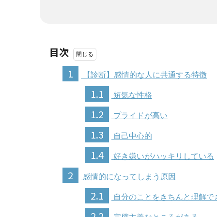
目次
1
【診断】感情的な人に共通する特徴
1.1
短気な性格
1.2
プライドが高い
1.3
自己中心的
1.4
好き嫌いがハッキリしている
2
感情的になってしまう原因
2.1
自分のことをきちんと理解で
2.2