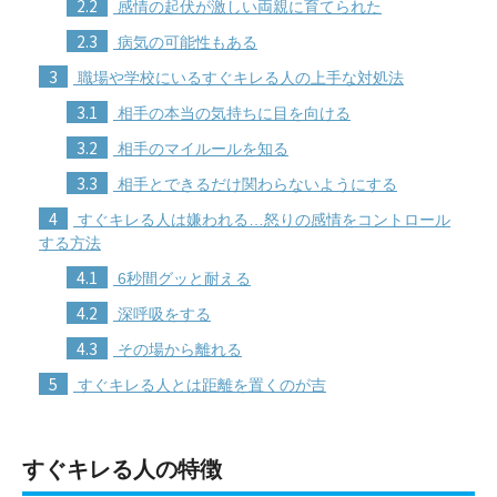
2.2
感情の起伏が激しい両親に育てられた
2.3
病気の可能性もある
3
職場や学校にいるすぐキレる人の上手な対処法
3.1
相手の本当の気持ちに目を向ける
3.2
相手のマイルールを知る
3.3
相手とできるだけ関わらないようにする
4
すぐキレる人は嫌われる…怒りの感情をコントロール
する方法
4.1
6秒間グッと耐える
4.2
深呼吸をする
4.3
その場から離れる
5
すぐキレる人とは距離を置くのが吉
すぐキレる人の特徴