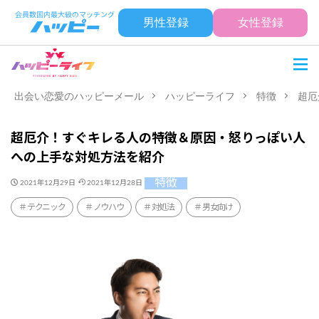
男性登録
女性登録
出会い恋愛のハッピーメール
ハッピーライフ
特徴
超厄
超厄介！すぐキレる人の特徴＆原因・怒りっぽい人
への上手な対処方法を紹介
特徴
2021年12月29日
2021年12月28日
テクニック
ノウハウ
対処法
男女向け