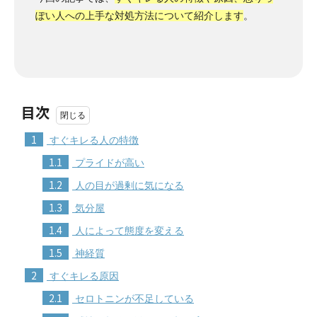
ぽい人への上手な対処方法について紹介します
。
目次
1
すぐキレる人の特徴
1.1
プライドが高い
1.2
人の目が過剰に気になる
1.3
気分屋
1.4
人によって態度を変える
1.5
神経質
2
すぐキレる原因
2.1
セロトニンが不足している