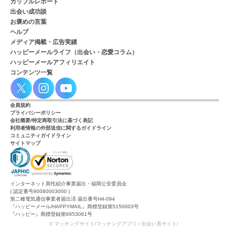
カップルレポート
出会い成功談
お褒めの言葉
ヘルプ
メディア掲載・広告実績
ハッピーメールライフ（出会い・恋愛コラム）
ハッピーメールアフィリエイト
コンテンツ一覧
会員規約
プライバシーポリシー
会社概要/特定商取引法に基づく表記
利用者情報の外部送信に関するガイドライン
コミュニティガイドライン
サイトマップ
インターネット異性紹介事業届出・福岡公安委員会
( 認定番号90080003000 )
第二種電気通信事業者届出済 届出番号H4-094
『ハッピーメール/HAPPYMAIL』商標登録第5150003号
『ハッピー』商標登録第6953061号
© マッチングサイト/マッチングアプリ / 出会い系サイト/