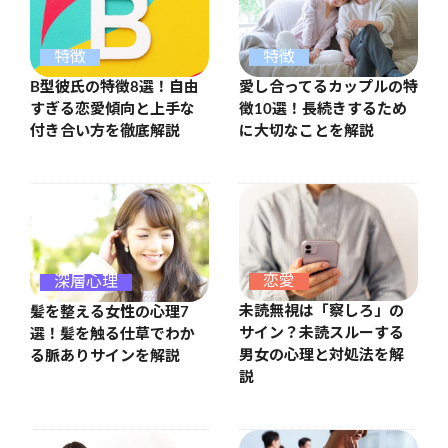
特徴
特徴
B型彼氏の特徴8選！自由
愛し合ってるカップルの特
すぎる恋愛傾向と上手な
徴10選！長続きするため
付き合い方を徹底解説
に大切なことを解説
恋愛
深層心理
未読無視は「察しろ」の
髪を整える女性の心理7
サイン？未読スルーする
選！髪を触る仕草でわか
男女の心理と対処法を解
る脈ありサインを解説
説