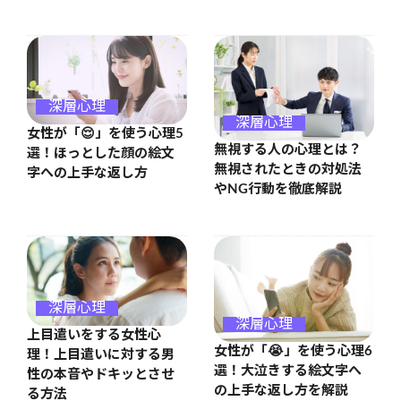
深層心理
深層心理
女性が「😌」を使う心理5
無視する人の心理とは？
選！ほっとした顔の絵文
無視されたときの対処法
字への上手な返し方
やNG行動を徹底解説
深層心理
深層心理
上目遣いをする女性心
女性が「😭」を使う心理6
理！上目遣いに対する男
選！大泣きする絵文字へ
性の本音やドキッとさせ
の上手な返し方を解説
る方法