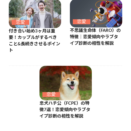
恋愛
恋愛
不思議生命体（FARO）の
付き合い始め3ヶ月は重
特徴｜恋愛傾向やラブタ
要！カップルがするべき
イプ診断の相性を解説
こと&長続きさせるポイン
ト
恋愛
忠犬ハチ公（FCPE）の特
徴7選！恋愛傾向やラブタ
イプ診断の相性を解説