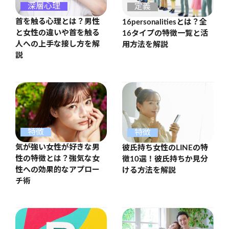
深層心理
定義
首を触る心理とは？男性
16personalitiesとは？全
と女性の違いや首を触る
16タイプの特徴一覧と活
人への上手な接し方を解
用方法を解説
説
特徴
特徴
気が強い女性が好きな男
彼氏持ち女性のLINEの特
性の特徴とは？強気な女
徴10選！彼氏持ちか見分
性への効果的なアプロー
ける方法を解説
チ術