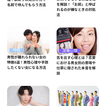
を解説！「お前」と呼ば
名前で呼んでもらう方法
れるのが嫌なときの対処
法
特徴
深層心理
男性が離れられない女の
舌を出す心理とは？恋愛
特徴8選！男性心理や手放
における男女別の意味や
したくない女になる方法
仕草に隠された本音を解
説