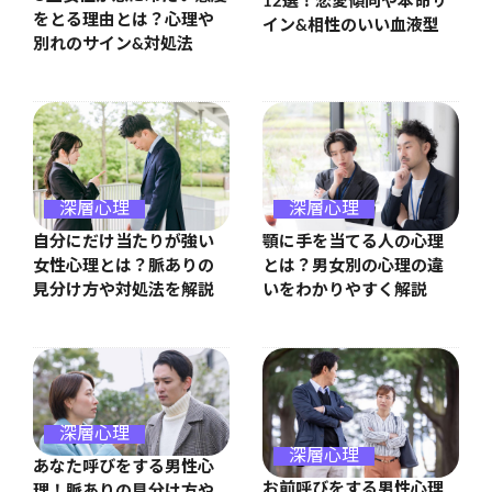
12選！恋愛傾向や本命サ
をとる理由とは？心理や
イン&相性のいい血液型
別れのサイン&対処法
深層心理
深層心理
自分にだけ当たりが強い
顎に手を当てる人の心理
女性心理とは？脈ありの
とは？男女別の心理の違
見分け方や対処法を解説
いをわかりやすく解説
深層心理
深層心理
あなた呼びをする男性心
お前呼びをする男性心理
理！脈ありの見分け方や