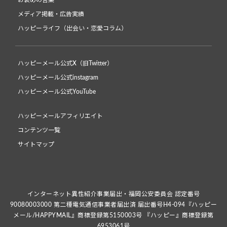
お褒めの言葉
メディア掲載・広告実績
ハッピーライフ（出会い・恋愛コラム）
ハッピーメール公式X（旧Twitter）
ハッピーメール公式instagram
ハッピーメール公式YouTube
ハッピーメールアフィリエイト
コンテンツ一覧
サイトマップ
インターネット異性紹介事業届出・福岡公安委員会 認定番号
90080003000 第二種電気通信事業者届出済 届出番号H4-094『ハッピー
メール/HAPPYMAIL』商標登録第5150003号 『ハッピー』商標登録第
6953061号