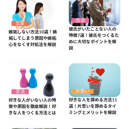
恋活
恋愛
彼氏がいたことない人の
嫉妬しない方法10選！嫉
特徴7選！彼氏をつくるた
妬してしまう原因や嫉妬
めに大切なポイントを解
心をなくす対処法を解説
説
片思い
恋活
好きな人を諦める方法11
好きな人がいない人の特
選！片思いを諦めるタイ
徴や原因を徹底解説！好
ミングとメリットを解説
きな人をつくる方法とは