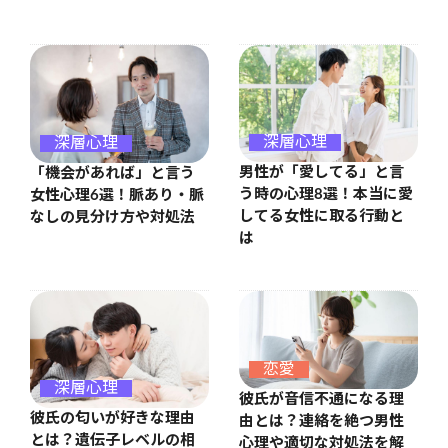
深層心理
深層心理
男性が「愛してる」と言
「機会があれば」と言う
う時の心理8選！本当に愛
女性心理6選！脈あり・脈
してる女性に取る行動と
なしの見分け方や対処法
は
恋愛
深層心理
彼氏が音信不通になる理
彼氏の匂いが好きな理由
由とは？連絡を絶つ男性
とは？遺伝子レベルの相
心理や適切な対処法を解