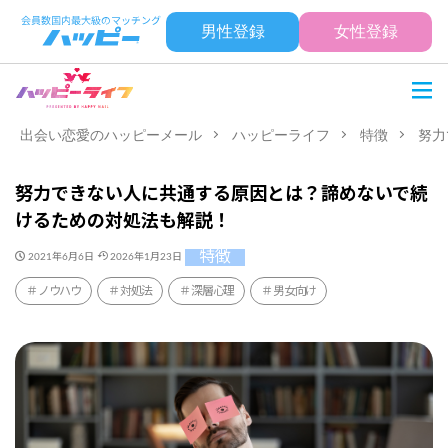
男性登録
女性登録
出会い恋愛のハッピーメール
ハッピーライフ
特徴
努力
努力できない人に共通する原因とは？諦めないで続
けるための対処法も解説！
特徴
2021年6月6日
2026年1月23日
ノウハウ
対処法
深層心理
男女向け