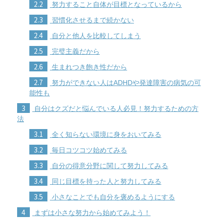
2.2
努力すること自体が目標となっているから
2.3
習慣化させるまで続かない
2.4
自分と他人を比較してしまう
2.5
完璧主義だから
2.6
生まれつき飽き性だから
2.7
努力ができない人はADHDや発達障害の病気の可
能性も
3
自分はクズだと悩んでいる人必見！努力するための方
法
3.1
全く知らない環境に身をおいてみる
3.2
毎日コツコツ始めてみる
3.3
自分の得意分野に関して努力してみる
3.4
同じ目標を持った人と努力してみる
3.5
小さなことでも自分を褒めるようにする
4
まずは小さな努力から始めてみよう！