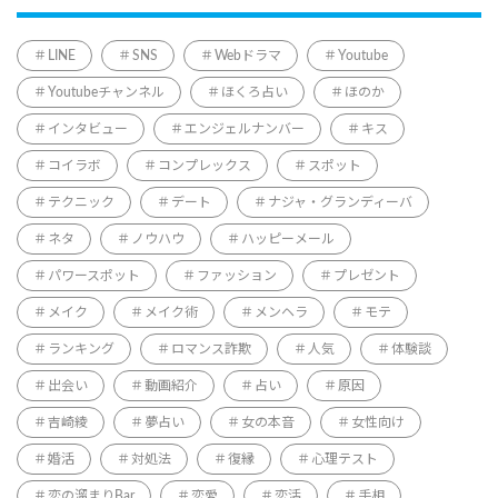
LINE
SNS
Webドラマ
Youtube
Youtubeチャンネル
ほくろ占い
ほのか
インタビュー
エンジェルナンバー
キス
コイラボ
コンプレックス
スポット
テクニック
デート
ナジャ・グランディーバ
ネタ
ノウハウ
ハッピーメール
パワースポット
ファッション
プレゼント
メイク
メイク術
メンヘラ
モテ
ランキング
ロマンス詐欺
人気
体験談
出会い
動画紹介
占い
原因
吉崎綾
夢占い
女の本音
女性向け
婚活
対処法
復縁
心理テスト
恋の溜まりBar
恋愛
恋活
手相