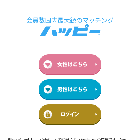
iPhoneは 米国および他の国々で登録されたApple Inc.の商標です。App