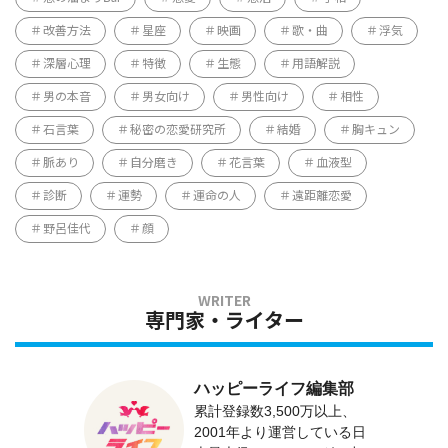
改善方法
星座
映画
歌・曲
浮気
深層心理
特徴
生態
用語解説
男の本音
男女向け
男性向け
相性
石言葉
秘密の恋愛研究所
結婚
胸キュン
脈あり
自分磨き
花言葉
血液型
診断
運勢
運命の人
遠距離恋愛
野呂佳代
顔
専門家・ライター
ハッピーライフ編集部
累計登録数3,500万以上、
2001年より運営している日