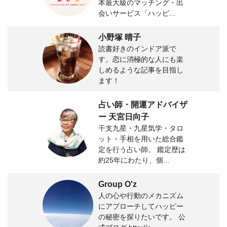
本最大級のマッチング・出
会いサービス「ハッピ...
小野塚 晴子
読書好きのインドア派で
す。恋に消極的な人にも楽
しめるような記事を目指し
ます！
占い師・開運アドバイザ
ー 天宮日向子
干支九星・九星気学・タロ
ット・手相を用いた総合鑑
定を行う占い師。 鑑定歴は
約25年にわたり、個...
Group O'z
人の心や行動のメカニズム
にアプローチしてハッピー
の秘密を探りたいです。 公