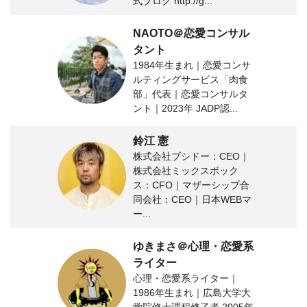
式ブログ http://g...
NAOTO＠恋愛コンサル
タント
1984年生まれ｜恋愛コンサ
ルティングサービス「肉食
部」代表｜恋愛コンサルタ
ント｜2023年 JADP認...
鈴江 憲
株式会社ブシドー：CEO｜
株式会社ミックスボック
ス：CFO｜マザーシップ合
同会社：CEO｜日本WEBマ
ー...
ゆきまさ＠心理・恋愛系
ライター
心理・恋愛系ライター｜
1986年生まれ｜広島大学大
学院修士課程修了者 2005年