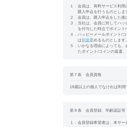
１．
会員は、有料サービス利用
購入申込を行うものとしま
２．
会員は、購入申込をした後
３．
当社は、会員に対してハッ
を付与した時点でポイント
４．
ハッピーメールポイント/
は
別途
定めるものとします
５．
いかなる理由によっても、
たポイント/コインの返還
第７条 会員資格
18歳以上の個人でなければ利用
第８条 会員登録、年齢認証等
１．
会員登録希望者は、本サー