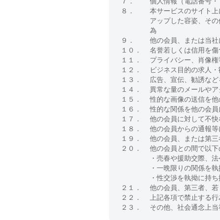
７．
個人情報（電話番号・
８．
本サービスのサイト上
アップした容姿、その
為
９．
他の会員、または当社
１０．
名誉若しくは信用を傷
１１．
プライバシー、肖像権
１２．
ビジネス目的の求人・
１３．
広告、宣伝、勧誘など
１４．
異常な量のメールやア
１５．
性的な画像の送信を他
１６．
性的な関係を他の会員
１７．
他の会員に対して不快
１８．
他の会員からの通報等
１９．
他の会員、または第三
２０．
他の会員との間で以下
・売春や援助交際、法
・一晩限りの関係を執
・性交渉を執拗に持ち
２１．
他の会員、第三者、若
２２．
上記各項で禁止する行
２３．
その他、社会通念上当