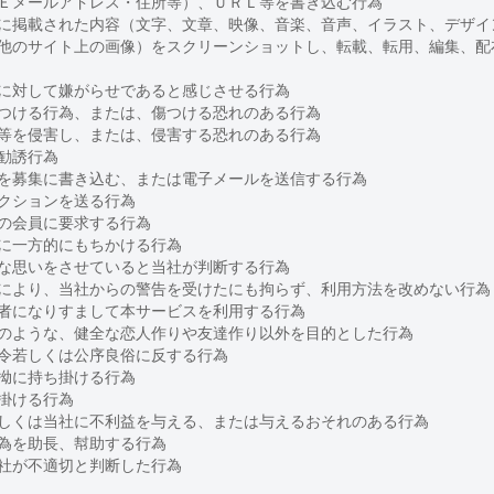
Ｅメールアドレス・住所等）、ＵＲＬ等を書き込む行為
に掲載された内容（文字、文章、映像、音楽、音声、イラスト、デザイ
他のサイト上の画像）をスクリーンショットし、転載、転用、編集、配
に対して嫌がらせであると感じさせる行為
つける行為、または、傷つける恐れのある行為
等を侵害し、または、侵害する恐れのある行為
勧誘行為
を募集に書き込む、または電子メールを送信する行為
クションを送る行為
の会員に要求する行為
に一方的にもちかける行為
な思いをさせていると当社が判断する行為
により、当社からの警告を受けたにも拘らず、利用方法を改めない行為
者になりすまして本サービスを利用する行為
のような、健全な恋人作りや友達作り以外を目的とした行為
令若しくは公序良俗に反する行為
拗に持ち掛ける行為
掛ける行為
しくは当社に不利益を与える、または与えるおそれのある行為
為を助長、幇助する行為
社が不適切と判断した行為