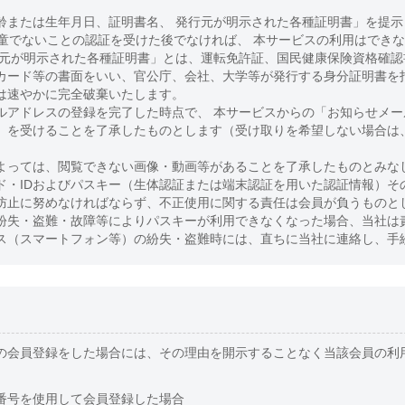
齢または生年月日、証明書名、 発行元が明示された各種証明書」を提示
児童でないことの認証を受けた後でなければ、 本サービスの利用はでき
行元が明示された各種証明書」とは、運転免許証、国民健康保険資格確
カード等の書面をいい、官公庁、会社、大学等が発行する身分証明書を
は速やかに完全破棄いたします。
ルアドレスの登録を完了した時点で、 本サービスからの「お知らせメ
」を受けることを了承したものとします（受け取りを希望しない場合は
よっては、閲覧できない画像・動画等があることを了承したものとみな
ド・IDおよびパスキー（生体認証または端末認証を用いた認証情報）そ
防止に努めなければならず、不正使用に関する責任は会員が負うものと
紛失・盗難・故障等によりパスキーが利用できなくなった場合、当社は
ス（スマートフォン等）の紛失・盗難時には、直ちに当社に連絡し、手
の会員登録をした場合には、その理由を開示することなく当該会員の利
。
番号を使用して会員登録した場合