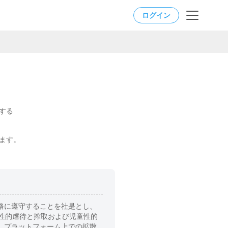
ログイン
する
ます。
格に遵守することを社是とし、
性的虐待と搾取および児童性的
、プラットフォーム上での拡散