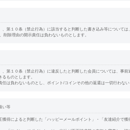
）、第１０条（禁止行為）に該当すると判断した書き込み等については
合、削除理由の開示責任は負わないものとします。
）、第１０条（禁止行為）に違反したと判断した会員については、事前
きるものとします。
責任は負わないものとし、ポイント/コインその他の返還は一切行わない
扱い等
正獲得によると判断した「ハッピーメールポイント」・「友達紹介で獲