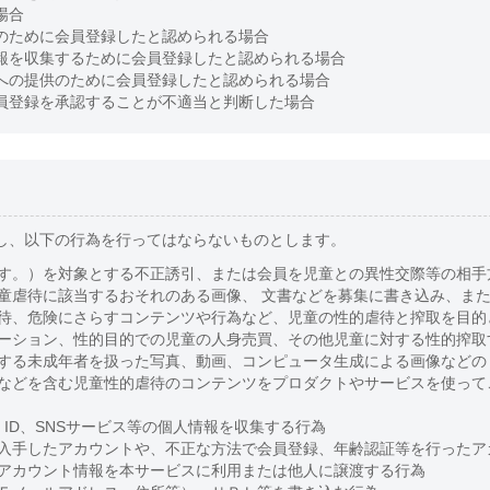
場合
のために会員登録したと認められる場合
報を収集するために会員登録したと認められる場合
への提供のために会員登録したと認められる場合
員登録を承認することが不適当と判断した場合
し、以下の行為を行ってはならないものとします。
す。）を対象とする不正誘引、または会員を児童との異性交際等の相手
童虐待に該当するおそれのある画像、 文書などを募集に書き込み、ま
待、危険にさらすコンテンツや行為など、児童の性的虐待と搾取を目的
ーション、性的目的での児童の人身売買、その他児童に対する性的搾取
する未成年者を扱った写真、動画、コンピュータ生成による画像などの
などを含む児童性的虐待のコンテンツをプロダクトやサービスを使って
E ID、SNSサービス等の個人情報を収集する行為
入手したアカウントや、不正な方法で会員登録、年齢認証等を行ったア
アカウント情報を本サービスに利用または他人に譲渡する行為