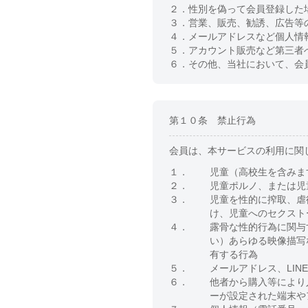
２．
性別を偽って会員登録した
３．
営業、販売、勧誘、広告等
４．
メールアドレスなど個人情
５．
アカウント販売など第三者
６．
その他、当社において、会
第１０条 禁止行為
会員は、本サービスの利用に関
１．
児童（高校生を含みま
２．
児童ポルノ、または児
３．
児童を性的に搾取、虐
け、児童へのセクスト
４．
露骨な性的行為に関与
い）あらゆる映像描写
有する行為
５．
メールアドレス、LIN
６．
他者から購入等により
ーが設定された端末や