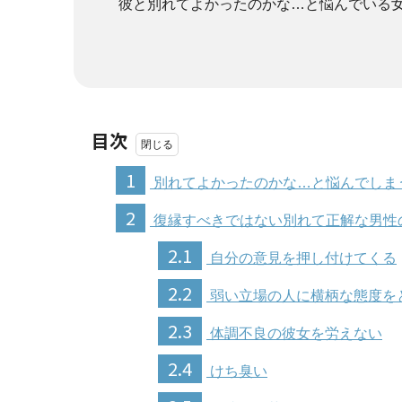
彼と別れてよかったのかな…と悩んでいる
目次
1
別れてよかったのかな…と悩んでしま
2
復縁すべきではない別れて正解な男性
2.1
自分の意見を押し付けてくる
2.2
弱い立場の人に横柄な態度を
2.3
体調不良の彼女を労えない
2.4
けち臭い