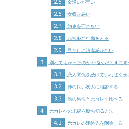
2.5
金遣いが荒い
2.6
女癖が悪い
2.7
約束を守れない
2.8
非常識な行動をとる
2.9
見た目に清潔感がない
3
別れてよかったのかと悩んだときにす
3.1
恋人関係を続けていれば幸せ
3.2
仲の良い友人に相談する
3.3
他の男性と元カレを比べる
4
元カレへの未練を断ち切る方法
4.1
元カレの連絡先を削除する