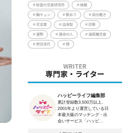
秘密の恋愛研究所
結婚
胸キュン
脈あり
自分磨き
花言葉
血液型
診断
運勢
運命の人
遠距離恋愛
野呂佳代
顔
専門家・ライター
ハッピーライフ編集部
累計登録数3,500万以上、
2001年より運営している日
本最大級のマッチング・出
会いサービス「ハッピ...