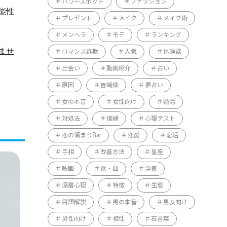
パワースポット
ファッション
能性
プレゼント
メイク
メイク術
メンヘラ
モテ
ランキング
ませ
ロマンス詐欺
人気
体験談
出会い
動画紹介
占い
原因
吉崎綾
夢占い
女の本音
女性向け
婚活
対処法
復縁
心理テスト
恋の溜まりBar
恋愛
恋活
手相
改善方法
星座
映画
歌・曲
浮気
深層心理
特徴
生態
用語解説
男の本音
男女向け
男性向け
相性
石言葉