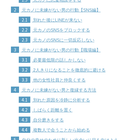
2
元カノに未練がない男の行動【SNS編】
2.1
別れた後にLINEが来ない
2.2
元カノのSNSをブロックする
2.3
元カノのSNSに一切反応しない
3
元カノに未練がない男の行動【職場編】
3.1
必要最低限の話しかしない
3.2
2人きりになることを徹底的に避ける
3.3
他の女性社員と仲良くする
4
元カノに未練がない男と復縁する方法
4.1
別れた原因を冷静に分析する
4.2
しばらく距離を置く
4.3
自分磨きをする
4.4
複数人で会うことから始める
5
自分の幸せのために新しい出会いに目を向けよう