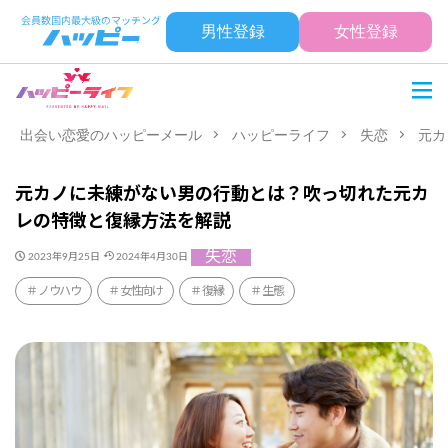
男性登録
女性登録
出会い恋愛のハッピーメール
ハッピーライフ
失恋
元カ
元カノに未練がない男の行動とは？吹っ切れた元カ
レの特徴と復縁方法を解説
失恋
2023年9月25日
2024年4月30日
ノウハウ
女性向け
復縁
生態