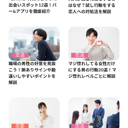
出会いスポット12選！バ
はなぜ？試し行動をする
ー&アプリを徹底紹介
恋人への対処法を解説
恋活
恋活
職場の男性の好意を見抜
マジ惚れしてる女性だけ
こう！脈ありサインや勘
にする男の行動20選！マ
違いしやすいポイントを
ジ惚れレベルごとに解説
解説
恋愛
恋活