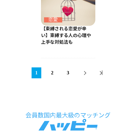
恋愛
【束縛される恋愛が辛
い】束縛する人の心理や
上手な対処法も
1
2
3