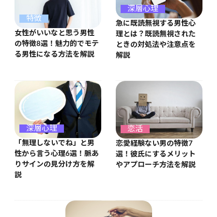
深層心理
特徴
急に既読無視する男性心
女性がいいなと思う男性
理とは？既読無視された
の特徴8選！魅力的でモテ
ときの対処法や注意点を
る男性になる方法を解説
解説
深層心理
恋活
「無理しないでね」と男
恋愛経験ない男の特徴7
性から言う心理6選！脈あ
選！彼氏にするメリット
りサインの見分け方を解
やアプローチ方法を解説
説