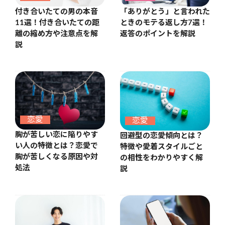
付き合いたての男の本音
「ありがとう」と言われた
11選！付き合いたての距
ときのモテる返し方7選！
離の縮め方や注意点を解
返答のポイントを解説
説
恋愛
恋愛
胸が苦しい恋に陥りやす
回避型の恋愛傾向とは？
い人の特徴とは？恋愛で
特徴や愛着スタイルごと
胸が苦しくなる原因や対
の相性をわかりやすく解
処法
説