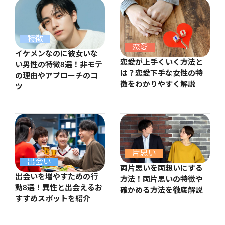
特徴
恋愛
イケメンなのに彼女いな
恋愛が上手くいく方法と
い男性の特徴8選！非モテ
は？恋愛下手な女性の特
の理由やアプローチのコ
徴をわかりやすく解説
ツ
片思い
出会い
両片思いを両想いにする
出会いを増やすための行
方法！両片思いの特徴や
動8選！異性と出会えるお
確かめる方法を徹底解説
すすめスポットを紹介