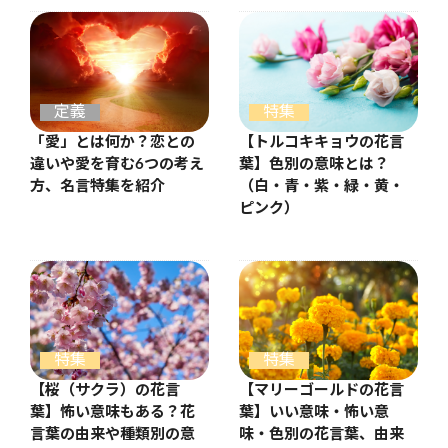
定義
特集
「愛」とは何か？恋との
【トルコキキョウの花言
違いや愛を育む6つの考え
葉】色別の意味とは？
方、名言特集を紹介
（白・青・紫・緑・黄・
ピンク）
特集
特集
【桜（サクラ）の花言
【マリーゴールドの花言
葉】怖い意味もある？花
葉】いい意味・怖い意
言葉の由来や種類別の意
味・色別の花言葉、由来