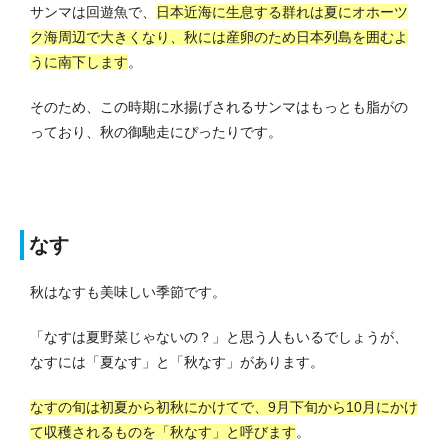
サンマは回遊魚で、
日本近海に生息する群れは夏にオホーツ
ク海周辺で大きくなり、秋には産卵のため日本列島を囲むよ
うに南下します
。
そのため、この時期に水揚げされるサンマはもっとも脂がの
っており、秋の御馳走にぴったりです。
なす
秋はなすも美味しい季節です。
「なすは夏野菜じゃないの？」と思う人もいるでしょうが、
なすには「夏なす」と「秋なす」があります。
なすの旬は初夏から初秋にかけてで、9月下旬から10月にかけ
て収穫されるものを「秋なす」と呼びます
。