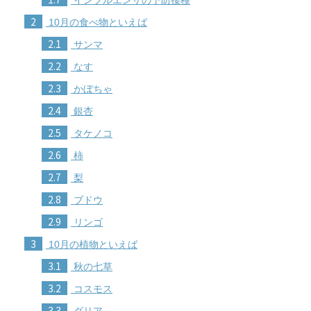
2
10月の食べ物といえば
2.1
サンマ
2.2
なす
2.3
かぼちゃ
2.4
銀杏
2.5
タケノコ
2.6
柿
2.7
梨
2.8
ブドウ
2.9
リンゴ
3
10月の植物といえば
3.1
秋の七草
3.2
コスモス
3.3
ダリア