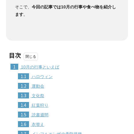
そこで、
今回の記事では10月の行事や食べ物を紹介し
ます
。
目次
1
10月の行事といえば
1.1
ハロウィン
1.2
運動会
1.3
文化祭
1.4
紅葉狩り
1.5
読書週間
1.6
衣替え
1.7
インフルエンザの予防接種