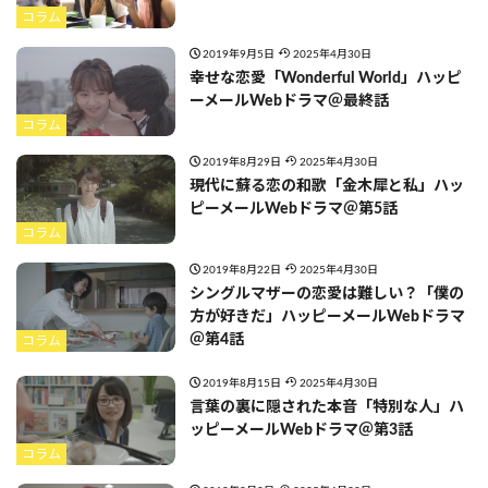
コラム
2019年9月5日
2025年4月30日
幸せな恋愛「Wonderful World」ハッピ
ーメールWebドラマ＠最終話
コラム
2019年8月29日
2025年4月30日
現代に蘇る恋の和歌「金木犀と私」ハッ
ピーメールWebドラマ＠第5話
コラム
2019年8月22日
2025年4月30日
シングルマザーの恋愛は難しい？「僕の
方が好きだ」ハッピーメールWebドラマ
＠第4話
コラム
2019年8月15日
2025年4月30日
言葉の裏に隠された本音「特別な人」ハ
ッピーメールWebドラマ＠第3話
コラム