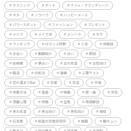
テクニック
デート
ナジャ・グランディーバ
ネタ
ノウハウ
ハッピーメール
パワースポット
ファッション
プレゼント
メイク
メイク術
メンヘラ
モテ
ランキング
ロマンス詐欺
人気
体験談
出会い
動画紹介
占い
原因
吉崎綾
夢占い
女の本音
女性向け
婚活
対処法
復縁
心理テスト
恋の溜まりBar
恋愛
恋活
手相
改善方法
星座
映画
歌・曲
浮気
深層心理
特徴
生態
用語解説
男の本音
男女向け
男性向け
相性
石言葉
秘密の恋愛研究所
結婚
胸キュン
脈あり
自分磨き
花言葉
血液型