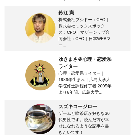
鈴江 憲
株式会社ブシドー：CEO｜
株式会社ミックスボック
ス：CFO｜マザーシップ合
同会社：CEO｜日本WEBマ
ー...
ゆきまさ＠心理・恋愛系
ライター
心理・恋愛系ライター｜
1986年生まれ｜広島大学大
学院修士課程修了者 2005年
より6年間、広島大学...
スズキコージロー
ゲームと喫茶店が好きな30
代男性です。読んだ方が幸
せになれるような記事を書
きたいです！