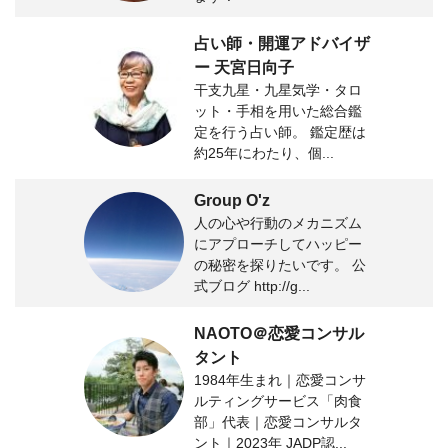
占い師・開運アドバイザ
ー 天宮日向子
干支九星・九星気学・タロ
ット・手相を用いた総合鑑
定を行う占い師。 鑑定歴は
約25年にわたり、個...
Group O'z
人の心や行動のメカニズム
にアプローチしてハッピー
の秘密を探りたいです。 公
式ブログ http://g...
NAOTO＠恋愛コンサル
タント
1984年生まれ｜恋愛コンサ
ルティングサービス「肉食
部」代表｜恋愛コンサルタ
ント｜2023年 JADP認...