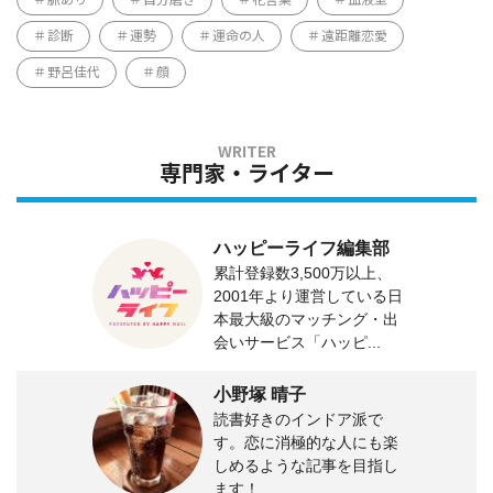
診断
運勢
運命の人
遠距離恋愛
野呂佳代
顔
専門家・ライター
ハッピーライフ編集部
累計登録数3,500万以上、
2001年より運営している日
本最大級のマッチング・出
会いサービス「ハッピ...
小野塚 晴子
読書好きのインドア派で
す。恋に消極的な人にも楽
しめるような記事を目指し
ます！