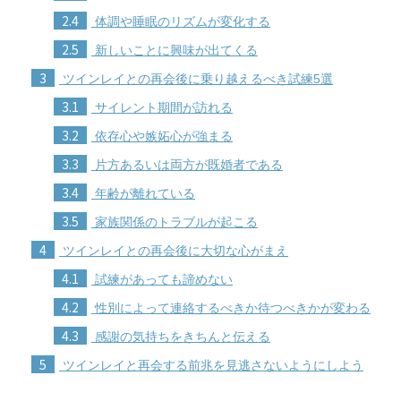
2.4
体調や睡眠のリズムが変化する
2.5
新しいことに興味が出てくる
3
ツインレイとの再会後に乗り越えるべき試練5選
3.1
サイレント期間が訪れる
3.2
依存心や嫉妬心が強まる
3.3
片方あるいは両方が既婚者である
3.4
年齢が離れている
3.5
家族関係のトラブルが起こる
4
ツインレイとの再会後に大切な心がまえ
4.1
試練があっても諦めない
4.2
性別によって連絡するべきか待つべきかが変わる
4.3
感謝の気持ちをきちんと伝える
5
ツインレイと再会する前兆を見逃さないようにしよう