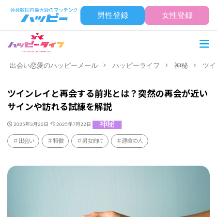
男性登録
女性登録
出会い恋愛のハッピーメール
ハッピーライフ
神秘
ツイ
ツインレイと再会する前兆とは？突然の再会が近い
サインや訪れる試練を解説
神秘
2025年3月22日
2025年7月22日
出会い
特徴
男女向け
運命の人