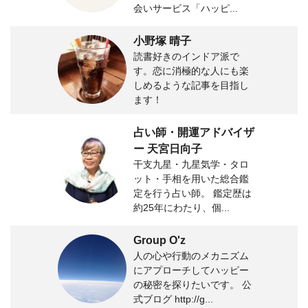
会いサービス「ハッピ...
小野塚 晴子
読書好きのインドア派で
す。恋に消極的な人にも楽
しめるような記事を目指し
ます！
占い師・開運アドバイザ
ー 天宮日向子
干支九星・九星気学・タロ
ット・手相を用いた総合鑑
定を行う占い師。 鑑定歴は
約25年にわたり、個...
Group O'z
人の心や行動のメカニズム
にアプローチしてハッピー
の秘密を探りたいです。 公
式ブログ http://g...