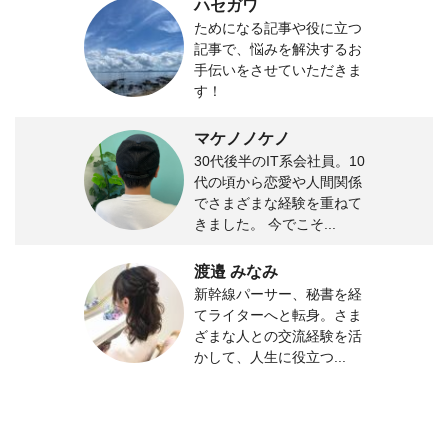
ハセガワ
ためになる記事や役に立つ
記事で、悩みを解決するお
手伝いをさせていただきま
す！
マケノノケノ
30代後半のIT系会社員。10
代の頃から恋愛や人間関係
でさまざまな経験を重ねて
きました。 今でこそ...
渡邉 みなみ
新幹線パーサー、秘書を経
てライターへと転身。さま
ざまな人との交流経験を活
かして、人生に役立つ...