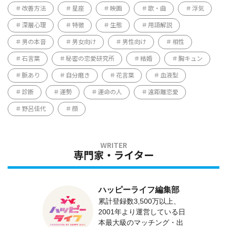
改善方法
星座
映画
歌・曲
浮気
深層心理
特徴
生態
用語解説
男の本音
男女向け
男性向け
相性
石言葉
秘密の恋愛研究所
結婚
胸キュン
脈あり
自分磨き
花言葉
血液型
診断
運勢
運命の人
遠距離恋愛
野呂佳代
顔
専門家・ライター
ハッピーライフ編集部
累計登録数3,500万以上、
2001年より運営している日
本最大級のマッチング・出