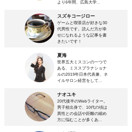
より6年間、広島大学...
スズキコージロー
ゲームと喫茶店が好きな30
代男性です。読んだ方が幸
せになれるような記事を書
きたいです！
夏海
世界五大ミスコンの一つで
ある、ミススプラナショナ
ルの2019年日本代表兼、ネ
イルサロン経営をして...
ナオユキ
20代後半のWebライター。
男子校出身で、10代の頃は
異性との会話や距離の縮め
方に悩むことが多くあ...