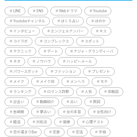
LINE
SNS
Webドラマ
Youtube
Youtubeチャンネル
ほくろ占い
ほのか
インタビュー
エンジェルナンバー
キス
コイラボ
コンプレックス
スポット
テクニック
デート
ナジャ・グランディーバ
ネタ
ノウハウ
ハッピーメール
パワースポット
ファッション
プレゼント
メイク
メイク術
メンヘラ
モテ
ランキング
ロマンス詐欺
人気
体験談
出会い
動画紹介
占い
原因
吉崎綾
夢占い
女の本音
女性向け
婚活
対処法
復縁
心理テスト
恋の溜まりBar
恋愛
恋活
手相