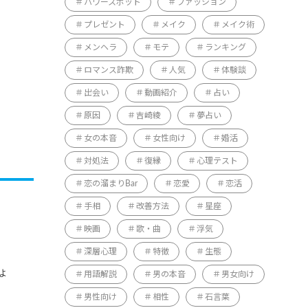
パワースポット
ファッション
プレゼント
メイク
メイク術
メンヘラ
モテ
ランキング
ロマンス詐欺
人気
体験談
出会い
動画紹介
占い
原因
吉崎綾
夢占い
女の本音
女性向け
婚活
対処法
復縁
心理テスト
恋の溜まりBar
恋愛
恋活
手相
改善方法
星座
映画
歌・曲
浮気
深層心理
特徴
生態
ょ
用語解説
男の本音
男女向け
男性向け
相性
石言葉