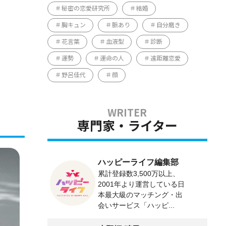
秘密の恋愛研究所
結婚
胸キュン
脈あり
自分磨き
花言葉
血液型
診断
運勢
運命の人
遠距離恋愛
野呂佳代
顔
専門家・ライター
ハッピーライフ編集部
累計登録数3,500万以上、
2001年より運営している日
本最大級のマッチング・出
会いサービス「ハッピ...